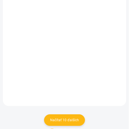
SKLADOM
SKLADOM
(>5 KS)
(>5 KS)
Snack'n'Go-
Snack'n'Go-Nature
Mr.Wonderful Fruits
Black
11 €
11 €
Do košíka
Do košíka
Načítať 10 ďalších