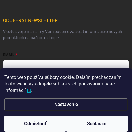
ODOBERAŤ NEWSLETTER
Vložte svoj e-mail a my Vám budeme zasielať informácie o nových
produktoch na našom e-shope.
EMAIL
Tento web používa súbory cookie. Ďalším prechádzaním
Vložením e-mailu súhlasíte s
podmienkami ochrany osobných
údajov
tohto webu vyjadrujete súhlas s ich používaním. Viac
informácií
tu
.
Prihlásiť sa
Nastavenie
Copyright 2026
Ma-tata
. Všetky práva vyhradené.
Odmietnuť
Súhlasím
Vytvoril Shoptet