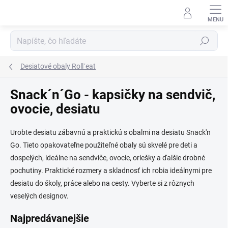
Prejsť
na
obsah
Hľadať
Desiatové obaly Roll´eat
Snack´n´Go - kapsičky na sendvič,
ovocie, desiatu
Urobte desiatu zábavnú a praktickú s obalmi na desiatu Snack'n
Go. Tieto opakovateľne použiteľné obaly sú skvelé pre deti a
dospelých, ideálne na sendviče, ovocie, oriešky a ďalšie drobné
pochutiny. Praktické rozmery a skladnosť ich robia ideálnymi pre
desiatu do školy, práce alebo na cesty. Vyberte si z rôznych
veselých designov.
Najpredávanejšie