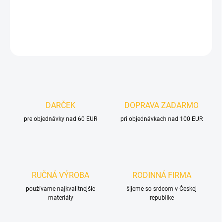
DETAILNÉ INFORMÁCIE
OPÝTAŤ SA
DARČEK
DOPRAVA ZADARMO
pre objednávky nad 60 EUR
pri objednávkach nad 100 EUR
RUČNÁ VÝROBA
RODINNÁ FIRMA
používame najkvalitnejšie
šijeme so srdcom v Českej
materiály
republike