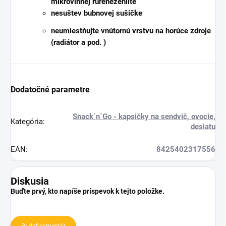
mikrovlnnej rúre
nežehlite
nesušte
v bubnovej sušičke
neumiestňujte
vnútornú vrstvu na horúce zdroje
(radiátor a pod. )
Dodatočné parametre
Snack´n´Go - kapsičky na sendvič, ovocie,
Kategória
:
desiatu
EAN
:
8425402317556
Diskusia
Buďte prvý, kto napíše príspevok k tejto položke.
Pridať komentár