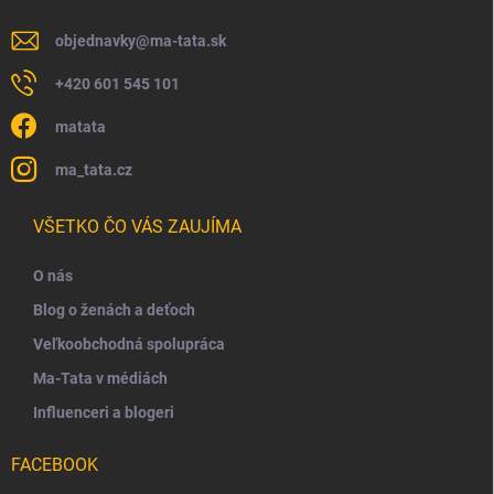
objednavky
@
ma-tata.sk
+420 601 545 101
matata
ma_tata.cz
VŠETKO ČO VÁS ZAUJÍMA
O nás
Blog o ženách a deťoch
Veľkoobchodná spolupráca
Ma-Tata v médiách
Influenceri a blogeri
FACEBOOK