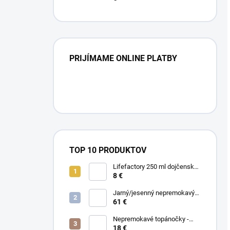
PRIJÍMAME ONLINE PLATBY
TOP 10 PRODUKTOV
Lifefactory 250 ml dojčenská
sklenená fľaša Hrozno
8 €
Jarný/jesenný nepremokavý
nánožník - Midnight Flowers
61 €
Nepremokavé topánočky -
Black Dots
18 €