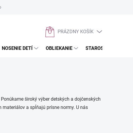
osobných údajov
Napíšte nám
PRÁZDNY KOŠÍK
NÁKUPNÝ
KOŠÍK
NOSENIE DETÍ
OBLIEKANIE
STAROSTLIVOSŤ O D
sk! Ponúkame široký výber detských a dojčenských
h materiálov a spĺňajú prísne normy. U nás