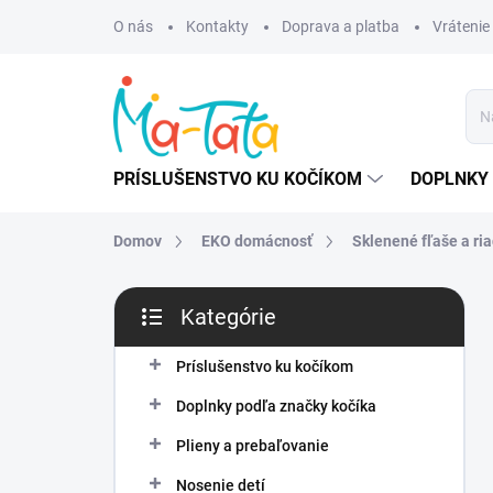
Prejsť
O nás
Kontakty
Doprava a platba
Vrátenie
na
obsah
PRÍSLUŠENSTVO KU KOČÍKOM
DOPLNKY 
Domov
EKO domácnosť
Sklenené fľaše a ria
B
Kategórie
o
Preskočiť
č
kategórie
n
Príslušenstvo ku kočíkom
ý
Doplnky podľa značky kočíka
p
a
Plieny a prebaľovanie
n
Nosenie detí
e