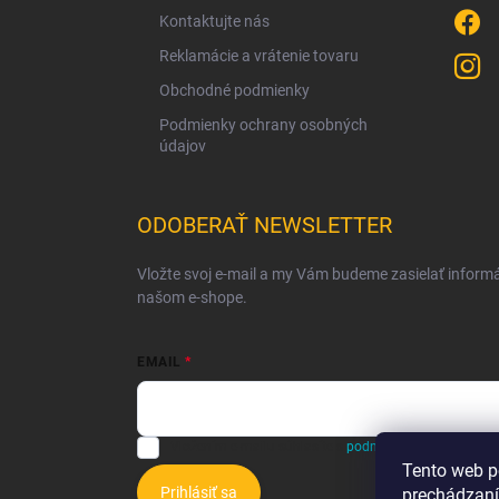
Kontaktujte nás
Reklamácie a vrátenie tovaru
Obchodné podmienky
Podmienky ochrany osobných
údajov
ODOBERAŤ NEWSLETTER
Vložte svoj e-mail a my Vám budeme zasielať inform
našom e-shope.
EMAIL
Vložením e-mailu súhlasíte s
podmienkami ochrany o
Tento web p
Prihlásiť sa
prechádzaní