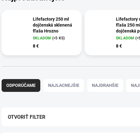
Lifefactory 250 ml
Lifefactory
dojčenská sklenená
fľaša 250 m
fľaša Hrozno
dojčenská p
SKLADOM
(>5 KS)
SKLADOM
(>
8 €
8 €
R
a
ODPORÚČAME
NAJLACNEJŠIE
NAJDRAHŠIE
NAJ
d
e
n
i
e
OTVORIŤ FILTER
p
r
V
o