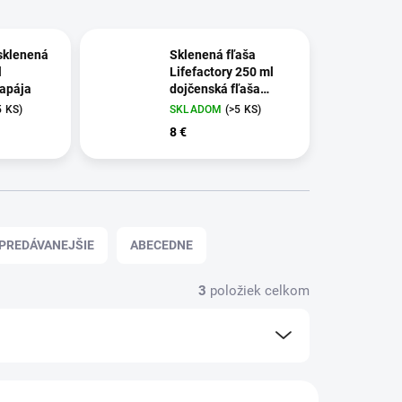
 sklenená
Sklenená fľaša
l
Lifefactory 250 ml
apája
dojčenská fľaša
Malinová
5 KS)
SKLADOM
(>5 KS)
8 €
PREDÁVANEJŠIE
ABECEDNE
3
položiek celkom