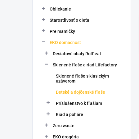
l
Obliekanie
Starostlivosť o dieťa
Pre mamičky
EKO domácnosť
Desiatové obaly Roll´eat
Sklenené fľaše a riad Lifefactory
Sklenené fľaše s klasickým
uzáverom
Detské a dojčenské fľaše
Príslušenstvo k fľašiam
Riad a poháre
Zero waste
EKO drogéria