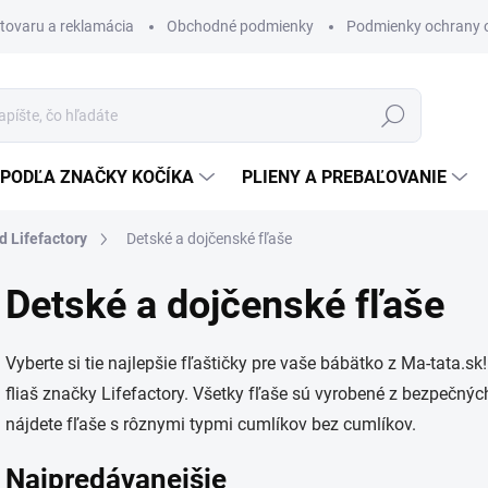
 tovaru a reklamácia
Obchodné podmienky
Podmienky ochrany 
Hľadať
PODĽA ZNAČKY KOČÍKA
PLIENY A PREBAĽOVANIE
d Lifefactory
Detské a dojčenské fľaše
Detské a dojčenské fľaše
Vyberte si tie najlepšie fľaštičky pre vaše bábätko z Ma-tata.
fliaš značky Lifefactory. Všetky fľaše sú vyrobené z bezpečnýc
nájdete fľaše s rôznymi typmi cumlíkov bez cumlíkov.
Najpredávanejšie