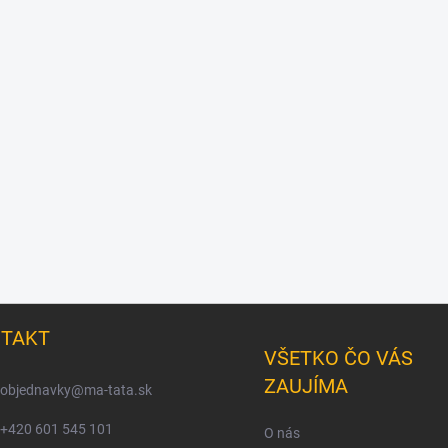
TAKT
VŠETKO ČO VÁS
ZAUJÍMA
objednavky
@
ma-tata.sk
+420 601 545 101
O nás