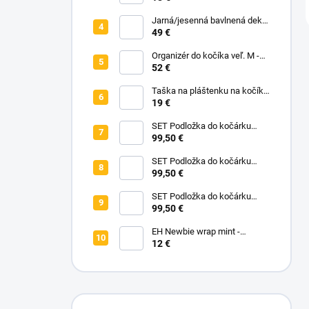
Jarná/jesenná bavlnená deka
bez zipu - Pastelové kvety
49 €
Organizér do kočíka veľ. M -
čierna
52 €
Taška na pláštenku na kočík -
Na vyžiadanie
19 €
SET Podložka do kočárku
prodloužená - Flowers Birds +
99,50 €
Nepadací deka přechodová
copánková - Powder Pink
SET Podložka do kočárku
prodloužená - Bear +
99,50 €
Nepadací deka přechodová
copánková - Dark Grey
SET Podložka do kočárku
prodloužená - Animals +
99,50 €
Nepadací deka přechodová
copánková - Mustard
EH Newbie wrap mint -
novorodenecké vrchné
12 €
nohavičky