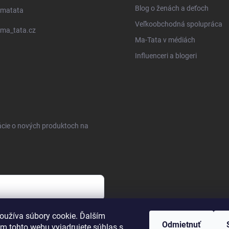
Blog o ženách a deťoch
matata
Veľkoobchodná spolupráca
ma_tata.cz
Ma-Tata v médiách
Influenceri a blogeri
ácie o nových produktoch na
sobných údajov
oužíva súbory cookie. Ďalším
Odmietnuť
m tohto webu vyjadrujete súhlas s