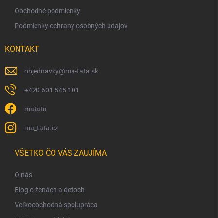
v
Obchodné podmienky
ý
p
Podmienky ochrany osobných údajov
i
s
KONTAKT
u
objednavky
@
ma-tata.sk
+420 601 545 101
matata
ma_tata.cz
VŠETKO ČO VÁS ZAUJÍMA
O nás
Blog o ženách a deťoch
Veľkoobchodná spolupráca