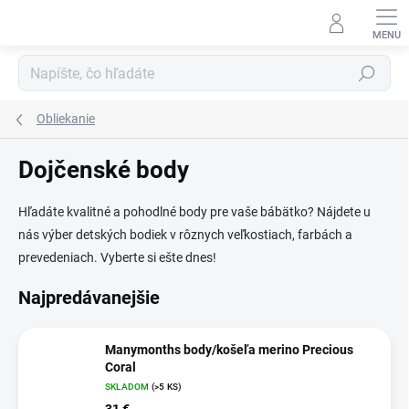
Prejsť
na
obsah
Hľadať
Obliekanie
Dojčenské body
Hľadáte kvalitné a pohodlné body pre vaše bábätko? Nájdete u
nás výber detských bodiek v rôznych veľkostiach, farbách a
prevedeniach. Vyberte si ešte dnes!
Najpredávanejšie
Manymonths body/košeľa merino Precious
Coral
SKLADOM
(>5 KS)
31 €