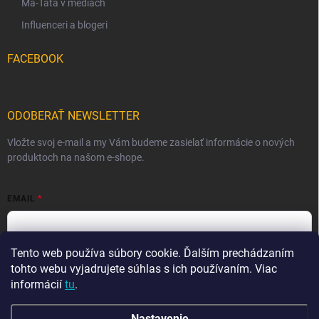
Ma-Tata v médiách
Influenceri a blogeri
FACEBOOK
ODOBERAŤ NEWSLETTER
Vložte svoj e-mail a my Vám budeme zasielať informácie o nových
produktoch na našom e-shope.
EMAIL
Tento web používa súbory cookie. Ďalším prechádzaním
Vložením e-mailu súhlasíte s
podmienkami ochrany osobných
údajov
tohto webu vyjadrujete súhlas s ich používaním. Viac
informácií
tu
.
Prihlásiť sa
Nastavenie