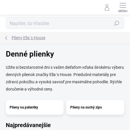
Prejsť
na
obsah
Hľadať
Plieny Ella´s House
Denné plienky
Užite si bezstarostné dni s vašim dieťaťom vďaka širokému výberu
denných plienok značky Ella´s House. Priedušné materiály pre
zdravú pokožku a vysoká savosť pre maximálne pohodlie. Rýchle
doručenie a výhodné ceny.
Plieny na patentky
Plieny na suchý zips
Najpredávanejšie