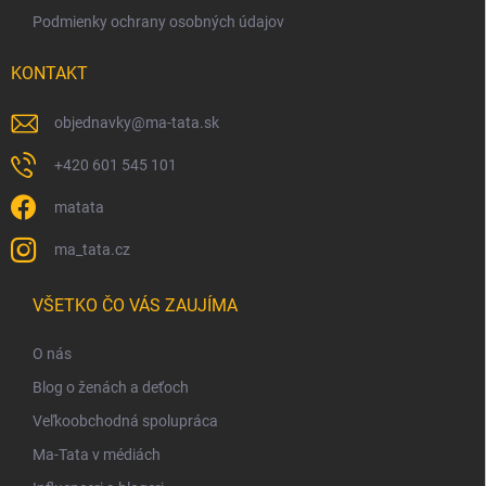
p
Podmienky ochrany osobných údajov
i
s
KONTAKT
u
objednavky
@
ma-tata.sk
+420 601 545 101
matata
ma_tata.cz
VŠETKO ČO VÁS ZAUJÍMA
O nás
Blog o ženách a deťoch
Veľkoobchodná spolupráca
Ma-Tata v médiách