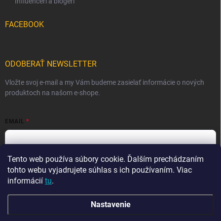
Influenceri a blogeri
FACEBOOK
ODOBERAŤ NEWSLETTER
Vložte svoj e-mail a my Vám budeme zasielať informácie o nových
produktoch na našom e-shope.
EMAIL
Tento web používa súbory cookie. Ďalším prechádzaním
Vložením e-mailu súhlasíte s
podmienkami ochrany osobných
údajov
tohto webu vyjadrujete súhlas s ich používaním. Viac
informácií
tu
.
Prihlásiť sa
Nastavenie
☀️ DOVOLENKA ☀️ V období od 7. 8. do 23. 8. môže