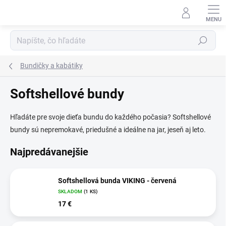
Prejsť
na
obsah
Hľadať
Bundičky a kabátiky
Softshellové bundy
Hľadáte pre svoje dieťa bundu do každého počasia? Softshellové
bundy sú nepremokavé, priedušné a ideálne na jar, jeseň aj leto.
Najpredávanejšie
Softshellová bunda VIKING - červená
SKLADOM
(1 KS)
17 €