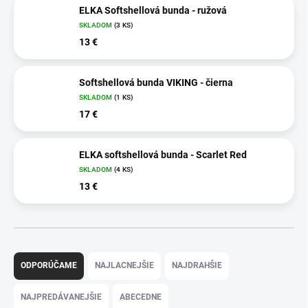
ELKA Softshellová bunda - ružová
SKLADOM
(3 KS)
13 €
Softshellová bunda VIKING - čierna
SKLADOM
(1 KS)
17 €
ELKA softshellová bunda - Scarlet Red
SKLADOM
(4 KS)
13 €
R
a
ODPORÚČAME
NAJLACNEJŠIE
NAJDRAHŠIE
d
e
NAJPREDÁVANEJŠIE
ABECEDNE