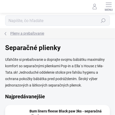
Prejsť
na
obsah
Hľadať
Plieny a prebaľovanie
Separačné plienky
Uľahčite si prebaľovanie a doprajte svojmu bábätku maximálny
komfort so separačnými plienkami Pop-in a Ella´s House z Ma-
Tata.sk! Jednoduché oddelenie stolice pre ľahšiu hygienu a
ochrana pokožky bábätka pred podráždením. Široký výber
jednorazových a látkových separačných plienok.
Najpredávanejšie
Bum liners fleese Black paw 3ks - separačná