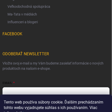
Veľkoobchodná spolupráca
Ma-Tata v médiách
Influenceri a blogeri
FACEBOOK
ODOBERAŤ NEWSLETTER
Vložte svoj e-mail a my Vám budeme zasielať informácie o nových
produktoch na našom e-shope.
EMAIL
Tento web používa súbory cookie. Ďalším prechádzaním
Vložením e-mailu súhlasíte s
podmienkami ochrany osobných
údajov
tohto webu vyjadrujete súhlas s ich používaním. Viac