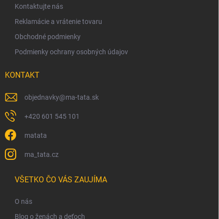
v
Kontaktujte nás
e
k
y
Reklamácie a vrátenie tovaru
v
Obchodné podmienky
ý
p
Podmienky ochrany osobných údajov
i
s
KONTAKT
u
objednavky
@
ma-tata.sk
+420 601 545 101
matata
ma_tata.cz
VŠETKO ČO VÁS ZAUJÍMA
O nás
Blog o ženách a deťoch