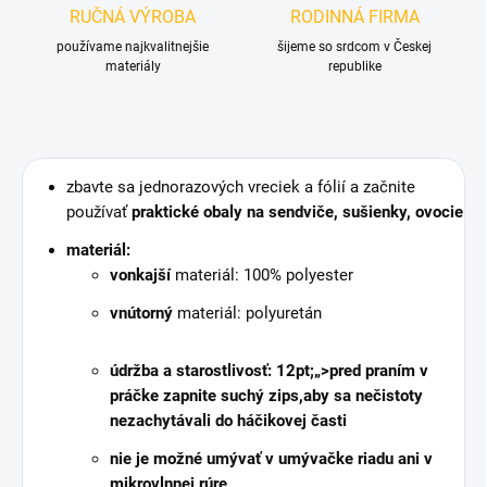
RUČNÁ VÝROBA
RODINNÁ FIRMA
používame najkvalitnejšie
šijeme so srdcom v Českej
materiály
republike
zbavte sa jednorazových vreciek a fólií a začnite
používať
praktické obaly na sendviče, sušienky, ovocie
materiál:
vonkajší
materiál: 100% polyester
vnútorný
materiál: polyuretán
údržba a starostlivosť: 12pt;„>
pred praním v
práčke
zapnite suchý zips,
aby sa nečistoty
nezachytávali do háčikovej časti
nie je možné umývať v umývačke riadu ani v
mikrovlnnej rúre