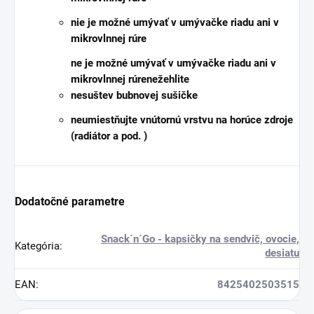
nie je možné umývať v umývačke riadu ani v
mikrovlnnej rúre
ne je možné umývať v umývačke riadu ani v
mikrovlnnej rúre
nežehlite
nesušte
v bubnovej sušičke
neumiestňujte
vnútornú vrstvu na horúce zdroje
(radiátor a pod. )
Dodatočné parametre
Snack´n´Go - kapsičky na sendvič, ovocie,
Kategória
:
desiatu
EAN
:
8425402503515