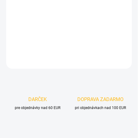
cena:
MOŽNOSTI
DORUČENIA
−
+
Pridať do košíka
DETAILNÉ INFORMÁCIE
OPÝTAŤ SA
DARČEK
DOPRAVA ZADARMO
pre objednávky nad 60 EUR
pri objednávkach nad 100 EUR