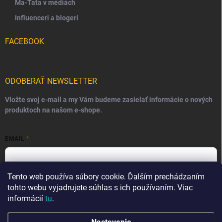
Ma-Tata v médiách
Influenceri a blogeri
FACEBOOK
ODOBERAŤ NEWSLETTER
Vložte svoj e-mail a my Vám budeme zasielať informácie o nových
produktoch na našom e-shope.
EMAIL
Tento web používa súbory cookie. Ďalším prechádzaním
Vložením e-mailu súhlasíte s
podmienkami ochrany osobných
údajov
tohto webu vyjadrujete súhlas s ich používaním. Viac
informácií
tu
.
Prihlásiť sa