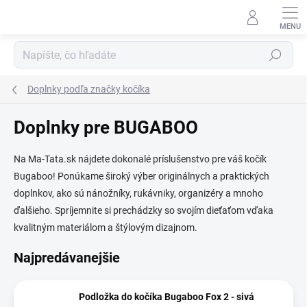
Prejsť
na
obsah
Hľadať
Doplnky podľa značky kočíka
Doplnky pre BUGABOO
Na Ma-Tata.sk nájdete dokonalé príslušenstvo pre váš kočík
Bugaboo! Ponúkame široký výber originálnych a praktických
doplnkov, ako sú nánožníky, rukávniky, organizéry a mnoho
ďalšieho. Spríjemnite si prechádzky so svojím dieťaťom vďaka
kvalitným materiálom a štýlovým dizajnom.
Najpredávanejšie
Podložka do kočíka Bugaboo Fox 2 - sivá