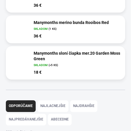
36 €
Manymonths merino bunda Rooibos Red
SKLADOM
(1 KS)
36 €
Manymonths sloní čiapka mer.20 Garden Moss
Green
SKLADOM
(>5 KS)
18 €
R
a
ODPORÚČAME
NAJLACNEJŠIE
NAJDRAHŠIE
d
e
NAJPREDÁVANEJŠIE
ABECEDNE
n
i