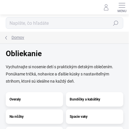
Prejsť
na
obsah
Hľadať
Domov
Obliekanie
Vychutnajte si nosenie detí s praktickým detským oblečením.
Ponúkame tričká, nohavice a ďalšie kúsky s nastaviteľným
strihom, ktoré sú ideálne na každý deň.
Overaly
Bundičky a kabátiky
Na nôžky
Spacie vaky