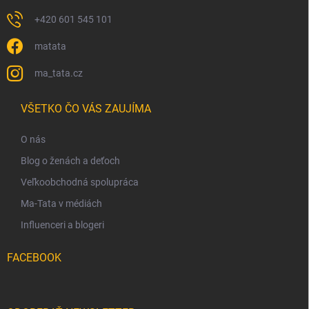
+420 601 545 101
matata
ma_tata.cz
VŠETKO ČO VÁS ZAUJÍMA
O nás
Blog o ženách a deťoch
Veľkoobchodná spolupráca
Ma-Tata v médiách
Influenceri a blogeri
FACEBOOK