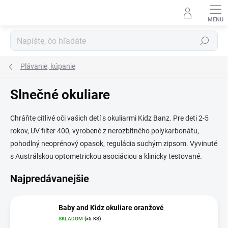
Prejsť
na
obsah
Hľadať
Plávanie, kúpanie
Slnečné okuliare
Chráňte citlivé oči vašich detí s okuliarmi Kidz Banz. Pre deti 2-5
rokov, UV filter 400, vyrobené z nerozbitného polykarbonátu,
pohodlný neoprénový opasok, regulácia suchým zipsom. Vyvinuté
s Austrálskou optometrickou asociáciou a klinicky testované.
Najpredávanejšie
Baby and Kidz okuliare oranžové
SKLADOM
(>5 KS)