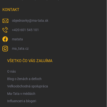
i
s
KONTAKT
u
objednavky
@
ma-tata.sk
+420 601 545 101
matata
ma_tata.cz
VŠETKO ČO VÁS ZAUJÍMA
O nás
Blog o ženách a deťoch
Veľkoobchodná spolupráca
Ma-Tata v médiách
Influenceri a blogeri