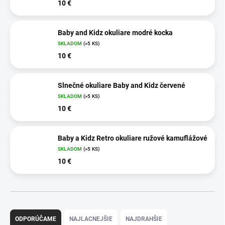
10 €
Baby and Kidz okuliare modré kocka
SKLADOM
(>5 KS)
10 €
Slnečné okuliare Baby and Kidz červené
SKLADOM
(>5 KS)
10 €
Baby a Kidz Retro okuliare ružové kamuflážové
SKLADOM
(>5 KS)
10 €
R
a
ODPORÚČAME
NAJLACNEJŠIE
NAJDRAHŠIE