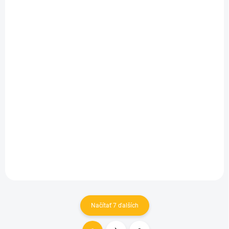
SKLADOM
SKLADOM
(1 KS)
(4 KS)
Manymonths merino
Manymonths Merino
kabát Festive Orange
kabát Garden Moss
Green
30 €
36 €
Detail
Detail
Načítať 7 ďalších