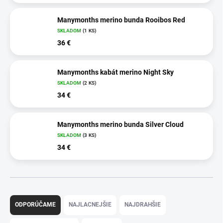
Manymonths merino bunda Rooibos Red
SKLADOM
(1 KS)
36 €
Manymonths kabát merino Night Sky
SKLADOM
(2 KS)
34 €
Manymonths merino bunda Silver Cloud
SKLADOM
(3 KS)
34 €
R
a
ODPORÚČAME
NAJLACNEJŠIE
NAJDRAHŠIE
d