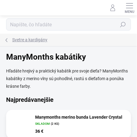
Prejsť
na
obsah
Hľadať
Svetre a kardigány
ManyMonths kabátiky
Hľadáte hrejivý a praktický kabátik pre svoje dieťa? ManyMonths
kabátiky z merino vlny sú pohodlné, rastú s dieťaťom a ponúka
krásne farby.
Najpredávanejšie
Manymonths merino bunda Lavender Crystal
SKLADOM
(2 KS)
36 €