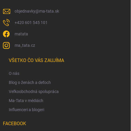
objednavky
@
ma-tata.sk
+420 601 545 101
matata
ma_tata.cz
VŠETKO ČO VÁS ZAUJÍMA
O nás
Blog o ženách a deťoch
Veľkoobchodná spolupráca
Ma-Tata v médiách
Influenceri a blogeri
FACEBOOK