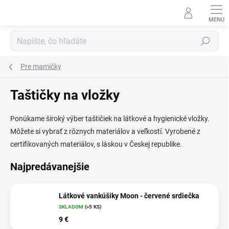
Prejsť
na
obsah
Hľadať
Pre mamičky
Taštičky na vložky
Ponúkame široký výber taštičiek na látkové a hygienické vložky.
Môžete si vybrať z rôznych materiálov a veľkostí. Vyrobené z
certifikovaných materiálov, s láskou v Českej republike.
Najpredávanejšie
Látkové vankúšiky Moon - červené srdiečka
SKLADOM
(>5 KS)
9 €