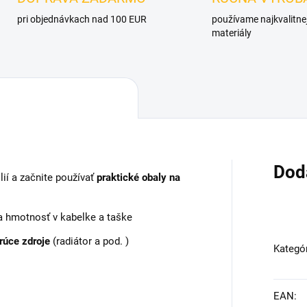
pri objednávkach nad 100 EUR
používame najkvalitne
materiály
Dod
ií a začnite používať
praktické obaly na
 a hmotnosť v kabelke a taške
rúce zdroje
(radiátor a pod. )
Kategó
EAN
: