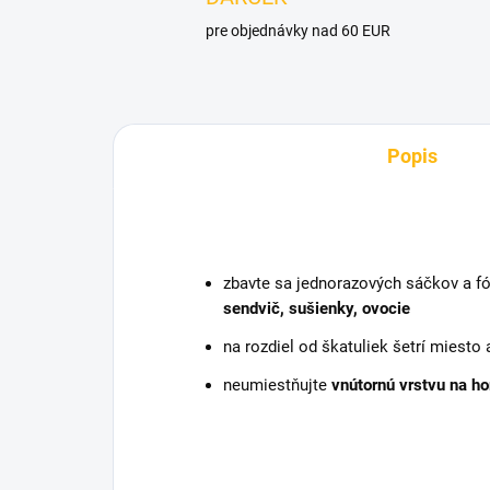
pre objednávky nad 60 EUR
Popis
zbavte sa jednorazových sáčkov a fól
sendvič, sušienky, ovocie
na rozdiel od škatuliek šetrí miesto
neumiestňujte
vnútornú vrstvu na ho