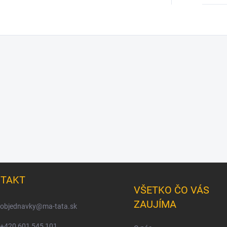
TAKT
VŠETKO ČO VÁS
ZAUJÍMA
objednavky
@
ma-tata.sk
+420 601 545 101