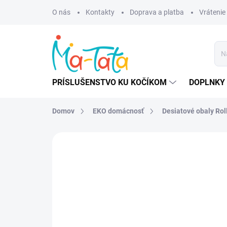
Prejsť
O nás
Kontakty
Doprava a platba
Vrátenie
na
obsah
PRÍSLUŠENSTVO KU KOČÍKOM
DOPLNKY 
Domov
EKO domácnosť
Desiatové obaly Rol
ZNAČKA:
ROLL´EAT
AKCIA