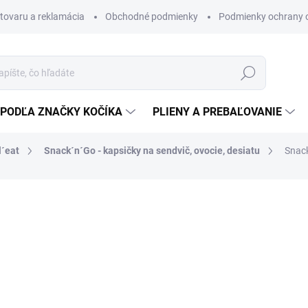
 tovaru a reklamácia
Obchodné podmienky
Podmienky ochrany 
Hľadať
PODĽA ZNAČKY KOČÍKA
PLIENY A PREBAĽOVANIE
l´eat
Snack´n´Go - kapsičky na sendvič, ovocie, desiatu
Snack
Použiteľný obal na sendvič
12 €
11 €
8,94 € bez DPH