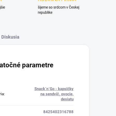
jšie
šijeme so srdcom v Českej
republike
Diskusia
atočné parametre
Snack´n´Go - kapsičky
ria
:
na sendvič, ovocie,
desiatu
8425402316788