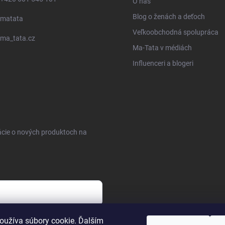
O nás
Blog o ženách a deťoch
matata
Veľkoobchodná spolupráca
ma_tata.cz
Ma-Tata v médiách
Influenceri a blogeri
ácie o nových produktoch na
sobných údajov
oužíva súbory cookie. Ďalším