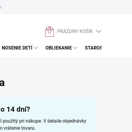
osobných údajov
Napíšte nám
PRÁZDNY KOŠÍK
NÁKUPNÝ
KOŠÍK
NOSENIE DETÍ
OBLIEKANIE
STAROSTLIVOSŤ O D
a
do 14 dní?
il použitý pri nákupe. V detaile objednávky
o vrátenie tovaru.