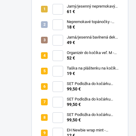
Jarný/jesenný nepremokavý
nánožník - Midnight Flowers
61 €
Nepremokavé topánočky -
Black Dots
18 €
Jarná/jesenná bavlnená deka
bez zipu - Pastelové kvety
49 €
Organizér do kočíka veľ. M -
čierna
52 €
Taška na pláštenku na kočík -
Na vyžiadanie
19 €
SET Podložka do kočárku
prodloužená - Flowers Birds +
99,50 €
Nepadací deka přechodová
copánková - Powder Pink
SET Podložka do kočárku
prodloužená - Bear +
99,50 €
Nepadací deka přechodová
copánková - Dark Grey
SET Podložka do kočárku
prodloužená - Animals +
99,50 €
Nepadací deka přechodová
copánková - Mustard
EH Newbie wrap mint -
novorodenecké vrchné
12 €