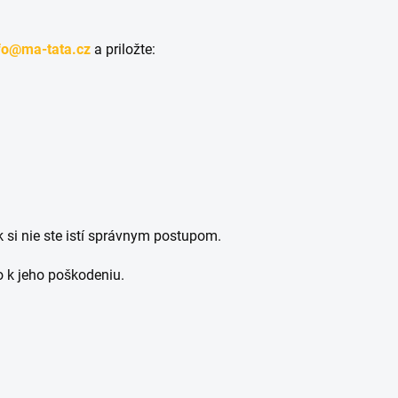
fo@ma-tata.cz
a priložte:
 si nie ste istí správnym postupom.
 k jeho poškodeniu.