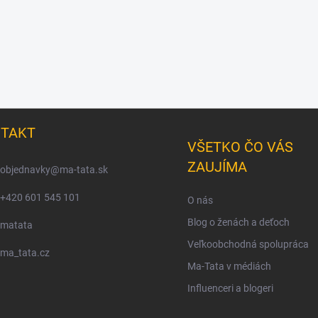
TAKT
VŠETKO ČO VÁS
ZAUJÍMA
objednavky
@
ma-tata.sk
+420 601 545 101
O nás
Blog o ženách a deťoch
matata
Veľkoobchodná spolupráca
ma_tata.cz
Ma-Tata v médiách
Influenceri a blogeri