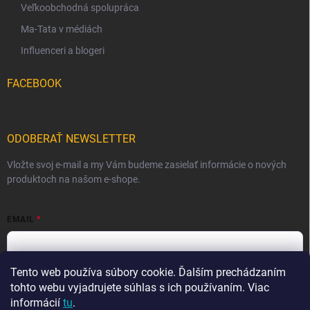
Veľkoobchodná spolupráca
Ma-Tata v médiách
Influenceri a blogeri
FACEBOOK
ODOBERAŤ NEWSLETTER
Vložte svoj e-mail a my Vám budeme zasielať informácie o nových
produktoch na našom e-shope.
EMAIL
Tento web používa súbory cookie. Ďalším prechádzaním
Vložením e-mailu súhlasíte s
podmienkami ochrany osobných
údajov
tohto webu vyjadrujete súhlas s ich používaním. Viac
informácií
tu
.
Prihlásiť sa