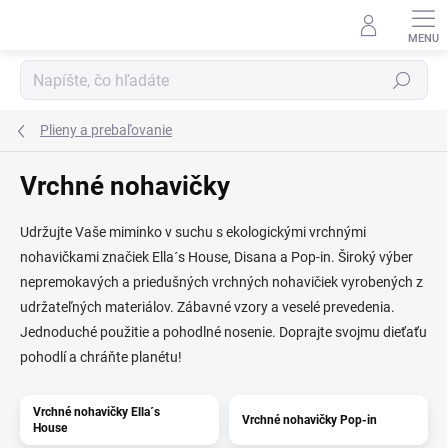
Prejsť
na
obsah
Hľadať
Plieny a prebaľovanie
Vrchné nohavičky
Udržujte Vaše miminko v suchu s ekologickými vrchnými
nohavičkami značiek Ella´s House, Disana a Pop-in. Široký výber
nepremokavých a priedušných vrchných nohavičiek vyrobených z
udržateľných materiálov. Zábavné vzory a veselé prevedenia.
Jednoduché použitie a pohodlné nosenie. Doprajte svojmu dieťaťu
pohodlí a chráňte planétu!
Vrchné nohavičky Ella´s
Vrchné nohavičky Pop-in
House