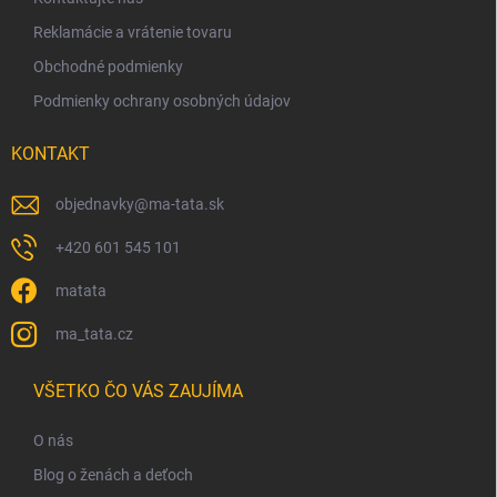
e
p
Reklamácie a vrátenie tovaru
i
s
Obchodné podmienky
u
Podmienky ochrany osobných údajov
KONTAKT
objednavky
@
ma-tata.sk
+420 601 545 101
matata
ma_tata.cz
VŠETKO ČO VÁS ZAUJÍMA
O nás
Blog o ženách a deťoch