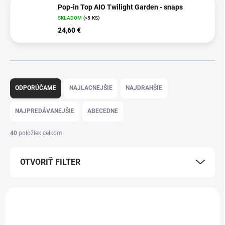
Pop-in Top AIO Twilight Garden - snaps
SKLADOM
(>5 KS)
24,60 €
R
a
ODPORÚČAME
NAJLACNEJŠIE
NAJDRAHŠIE
d
e
NAJPREDÁVANEJŠIE
ABECEDNE
n
i
40
položiek celkom
e
p
OTVORIŤ FILTER
r
o
d
V
u
ý
k
p
t