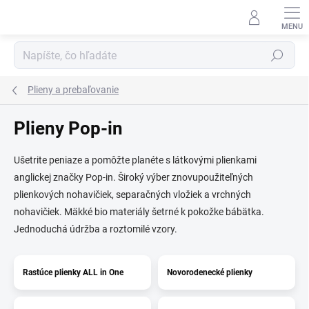
Prejsť
na
obsah
Hľadať
Plieny a prebaľovanie
Plieny Pop-in
Ušetrite peniaze a pomôžte planéte s látkovými plienkami
anglickej značky Pop-in. Široký výber znovupoužiteľných
plienkových nohavičiek, separačných vložiek a vrchných
nohavičiek. Mäkké bio materiály šetrné k pokožke bábätka.
Jednoduchá údržba a roztomilé vzory.
Rastúce plienky ALL in One
Novorodenecké plienky