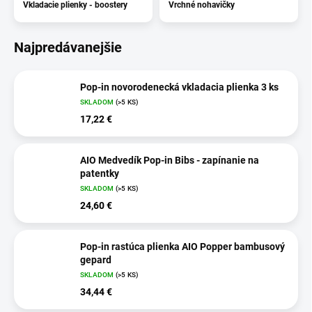
Vkladacie plienky - boostery
Vrchné nohavičky
Najpredávanejšie
Pop-in novorodenecká vkladacia plienka 3 ks
SKLADOM
(>5 KS)
17,22 €
AIO Medvedík Pop-in Bibs - zapínanie na
patentky
SKLADOM
(>5 KS)
24,60 €
Pop-in rastúca plienka AIO Popper bambusový
gepard
SKLADOM
(>5 KS)
34,44 €