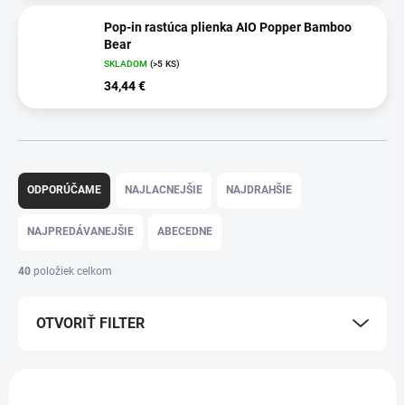
Pop-in rastúca plienka AIO Popper Bamboo
Bear
SKLADOM
(>5 KS)
34,44 €
R
a
ODPORÚČAME
NAJLACNEJŠIE
NAJDRAHŠIE
d
e
NAJPREDÁVANEJŠIE
ABECEDNE
n
i
40
položiek celkom
e
p
OTVORIŤ FILTER
r
o
d
V
u
ý