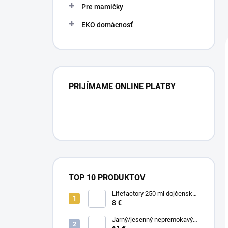
Pre mamičky
EKO domácnosť
PRIJÍMAME ONLINE PLATBY
TOP 10 PRODUKTOV
Lifefactory 250 ml dojčenská
sklenená fľaša Hrozno
8 €
Jarný/jesenný nepremokavý