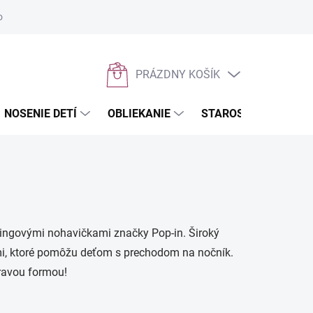
osobných údajov
Napíšte nám
PRÁZDNY KOŠÍK
NÁKUPNÝ
KOŠÍK
NOSENIE DETÍ
OBLIEKANIE
STAROSTLIVOSŤ O D
ningovými nohavičkami značky Pop-in. Široký
mi, ktoré pomôžu deťom s prechodom na nočník.
ravou formou!