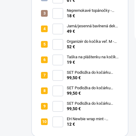
nánožník - Midnight Flowers
61 €
Nepremokavé topánočky -
Black Dots
18 €
Jarná/jesenná bavlnená deka
bez zipu - Pastelové kvety
49 €
Organizér do kočíka veľ. M -
čierna
52 €
Taška na pláštenku na kočík -
Na vyžiadanie
19 €
SET Podložka do kočárku
prodloužená - Flowers Birds +
99,50 €
Nepadací deka přechodová
copánková - Powder Pink
SET Podložka do kočárku
prodloužená - Bear +
99,50 €
Nepadací deka přechodová
copánková - Dark Grey
SET Podložka do kočárku
prodloužená - Animals +
99,50 €
Nepadací deka přechodová
copánková - Mustard
EH Newbie wrap mint -
novorodenecké vrchné
12 €
nohavičky