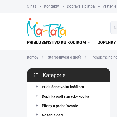
Prejsť
O nás
Kontakty
Doprava a platba
Vrátenie
na
obsah
PRÍSLUŠENSTVO KU KOČÍKOM
DOPLNKY 
Domov
Starostlivosť o dieťa
Trénujeme na n
B
Kategórie
o
Preskočiť
č
kategórie
n
Príslušenstvo ku kočíkom
ý
Doplnky podľa značky kočíka
p
a
Plieny a prebaľovanie
n
Nosenie detí
e