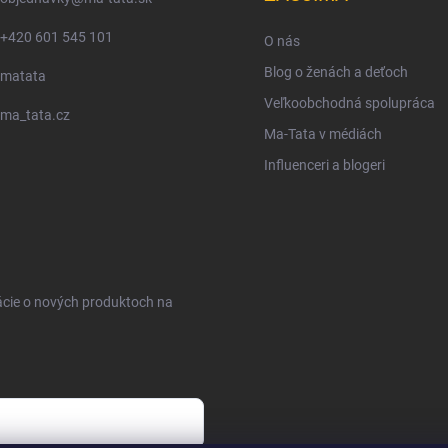
+420 601 545 101
O nás
Blog o ženách a deťoch
matata
Veľkoobchodná spolupráca
ma_tata.cz
Ma-Tata v médiách
Influenceri a blogeri
ácie o nových produktoch na