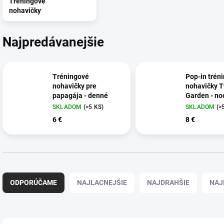
Tréningové
nohavičky
Najpredávanejšie
Tréningové
Pop-in trén
nohavičky pre
nohavičky T
papagája - denné
Garden - no
SKLADOM
(>5 KS)
SKLADOM
(>
6 €
8 €
R
a
ODPORÚČAME
NAJLACNEJŠIE
NAJDRAHŠIE
NAJ
d
e
n
i