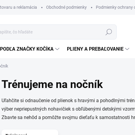
 tovaru a reklamácia
Obchodné podmienky
Podmienky ochrany 
Hľadať
PODĽA ZNAČKY KOČÍKA
PLIENY A PREBAĽOVANIE
očník
Trénujeme na nočník
Uľahčite si odnaučenie od plienok s hravými a pohodlnými tré
výber nepriepustných nohavičiek s obľúbenými detskými vzor
Zbavte sa nehôd a pomôžte svojmu dieťaťu k samostatnosti h