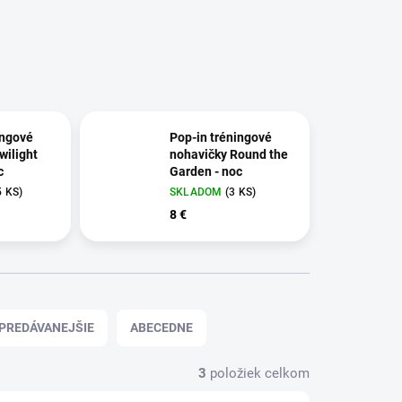
ingové
Pop-in tréningové
wilight
nohavičky Round the
c
Garden - noc
5 KS)
SKLADOM
(3 KS)
8 €
PREDÁVANEJŠIE
ABECEDNE
3
položiek celkom