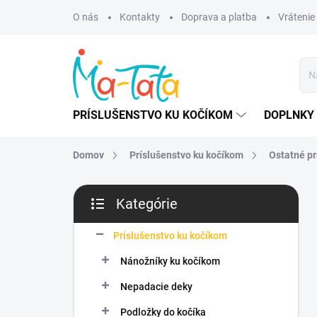
Prejsť
O nás
Kontakty
Doprava a platba
Vrátenie
na
obsah
PRÍSLUŠENSTVO KU KOČÍKOM
DOPLNKY 
Domov
Príslušenstvo ku kočíkom
Ostatné pr
B
Kategórie
o
Preskočiť
č
kategórie
n
Príslušenstvo ku kočíkom
ý
Nánožníky ku kočíkom
p
a
Nepadacie deky
n
Podložky do kočíka
e