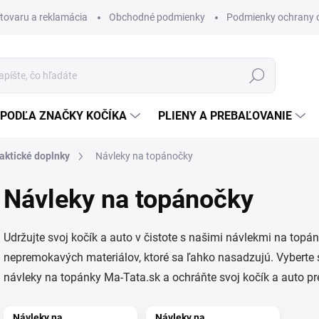
 tovaru a reklamácia
Obchodné podmienky
Podmienky ochrany 
Hľadať
PODĽA ZNAČKY KOČÍKA
PLIENY A PREBAĽOVANIE
aktické doplnky
Návleky na topánočky
Návleky na topánočky
Udržujte svoj kočík a auto v čistote s našimi návlekmi na top
nepremokavých materiálov, ktoré sa ľahko nasadzujú. Vyberte si
návleky na topánky Ma-Tata.sk a ochráňte svoj kočík a auto pr
Návleky na
Návleky na