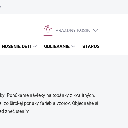
osobných údajov
Napíšte nám
PRÁZDNY KOŠÍK
NÁKUPNÝ
KOŠÍK
NOSENIE DETÍ
OBLIEKANIE
STAROSTLIVOSŤ O D
ánky! Ponúkame návleky na topánky z kvalitných,
 zo širokej ponuky farieb a vzorov. Objednajte si
ed znečistením.