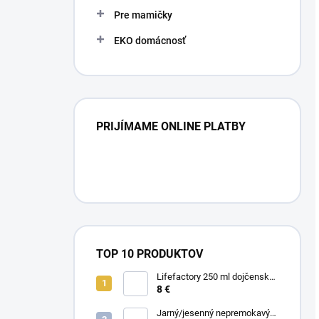
Pre mamičky
EKO domácnosť
PRIJÍMAME ONLINE PLATBY
TOP 10 PRODUKTOV
Lifefactory 250 ml dojčenská
sklenená fľaša Hrozno
8 €
Jarný/jesenný nepremokavý