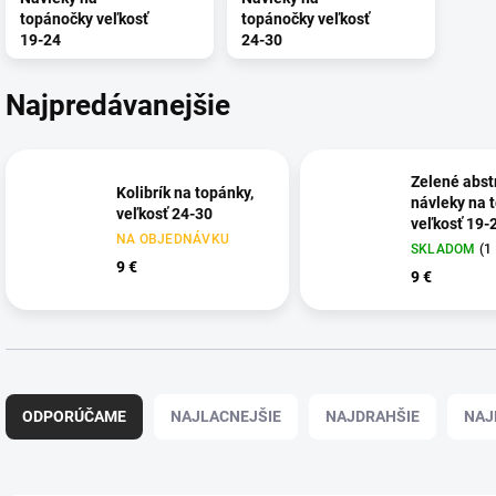
topánočky veľkosť
topánočky veľkosť
19-24
24-30
Najpredávanejšie
Zelené abst
Kolibrík na topánky,
návleky na 
veľkosť 24-30
veľkosť 19-
NA OBJEDNÁVKU
SKLADOM
(1
9 €
9 €
R
a
ODPORÚČAME
NAJLACNEJŠIE
NAJDRAHŠIE
NAJ
d
e
n