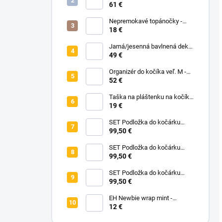
nánožník - Midnight Flowers
61 €
Nepremokavé topánočky -
Black Dots
18 €
Jarná/jesenná bavlnená deka
bez zipu - Pastelové kvety
49 €
Organizér do kočíka veľ. M -
čierna
52 €
Taška na pláštenku na kočík -
Na vyžiadanie
19 €
SET Podložka do kočárku
prodloužená - Flowers Birds +
99,50 €
Nepadací deka přechodová
copánková - Powder Pink
SET Podložka do kočárku
prodloužená - Bear +
99,50 €
Nepadací deka přechodová
copánková - Dark Grey
SET Podložka do kočárku
prodloužená - Animals +
99,50 €
Nepadací deka přechodová
copánková - Mustard
EH Newbie wrap mint -
novorodenecké vrchné
12 €
nohavičky