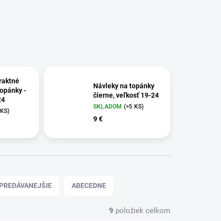
raktné
Návleky na topánky
topánky -
čierne, veľkosť 19-24
24
SKLADOM
(>5 KS)
 KS)
9 €
PREDÁVANEJŠIE
ABECEDNE
9
položiek celkom