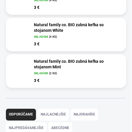
SKLADOM
(4 KS)
3 €
Natural family co. BIO zubná kefka so
stojanom White
SKLADOM
(4 KS)
3 €
Natural family co. BIO zubná kefka so
stojanom Mint
SKLADOM
(2 KS)
3 €
R
a
ODPORÚČAME
NAJLACNEJŠIE
NAJDRAHŠIE
d
e
NAJPREDÁVANEJŠIE
ABECEDNE