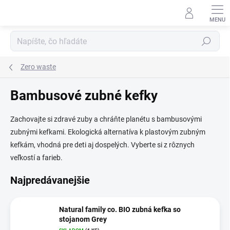
Prejsť
na
obsah
Hľadať
Zero waste
Bambusové zubné kefky
Zachovajte si zdravé zuby a chráňte planétu s bambusovými
zubnými kefkami. Ekologická alternatíva k plastovým zubným
kefkám, vhodná pre deti aj dospelých. Vyberte si z rôznych
veľkostí a farieb.
Najpredávanejšie
Natural family co. BIO zubná kefka so
stojanom Grey