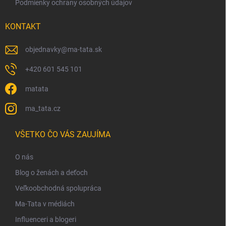
Podmienky ochrany osobných údajov
i
s
KONTAKT
u
objednavky
@
ma-tata.sk
+420 601 545 101
matata
ma_tata.cz
VŠETKO ČO VÁS ZAUJÍMA
O nás
Blog o ženách a deťoch
Veľkoobchodná spolupráca
Ma-Tata v médiách
Influenceri a blogeri