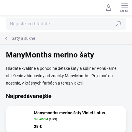
Prejsť
na
obsah
Hľadať
Šaty a sukne
ManyMonths merino šaty
Hľadáte kvalitné a pohodlné detské šaty a sukne? Ponúkame
oblečenie z biobavlny od značky ManyMonths. Príjemné na
nosenie, v krásnych farbách a teraz v akcii!
Najpredávanejšie
Manymonths merino šaty Violet Lotus
SKLADOM
(1 KS)
28 €