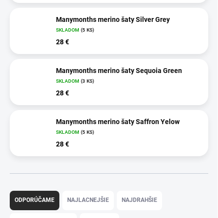
Manymonths merino šaty Silver Grey
SKLADOM
(5 KS)
28 €
Manymonths merino šaty Sequoia Green
SKLADOM
(3 KS)
28 €
Manymonths merino šaty Saffron Yelow
SKLADOM
(5 KS)
28 €
R
a
ODPORÚČAME
NAJLACNEJŠIE
NAJDRAHŠIE
d