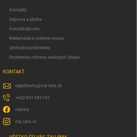
i
p
e
ä
Kontakty
p
t
Doprava a platba
r
i
v
Kontaktujte nás
e
k
y
Reklamácie a vrátenie tovaru
v
Obchodné podmienky
ý
p
Podmienky ochrany osobných údajov
i
s
KONTAKT
u
objednavky
@
ma-tata.sk
+420 601 545 101
matata
ma_tata.cz