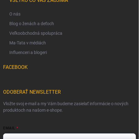
VŠETKO ČO VÁS ZAUJÍMA
O nás
Blog o ženách a deťoch
Veľkoobchodná spolupráca
Ma-Tata v médiách
Influenceri a blogeri
FACEBOOK
ODOBERAŤ NEWSLETTER
Vložte svoj e-mail a my Vám budeme zasielať informácie o nových
produktoch na našom e-shope.
EMAIL