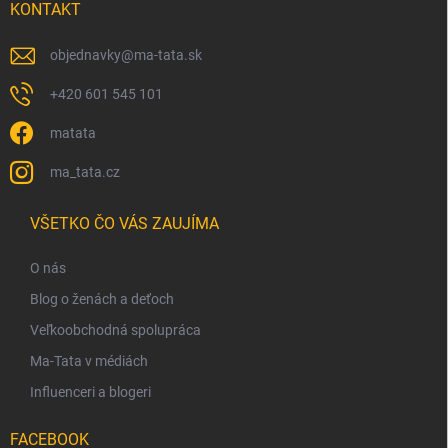
KONTAKT
u
objednavky
@
ma-tata.sk
+420 601 545 101
matata
ma_tata.cz
VŠETKO ČO VÁS ZAUJÍMA
O nás
Blog o ženách a deťoch
Veľkoobchodná spolupráca
Ma-Tata v médiách
Influenceri a blogeri
FACEBOOK