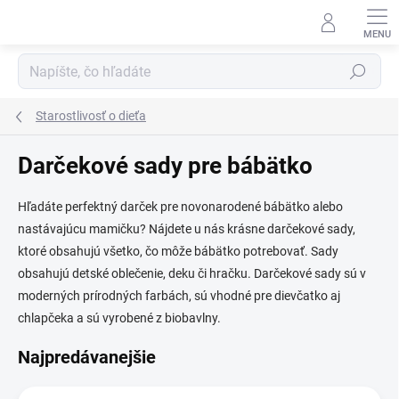
Prejsť
na
obsah
Hľadať
Starostlivosť o dieťa
Darčekové sady pre bábätko
Hľadáte perfektný darček pre novonarodené bábätko alebo
nastávajúcu mamičku? Nájdete u nás krásne darčekové sady,
ktoré obsahujú všetko, čo môže bábätko potrebovať. Sady
obsahujú detské oblečenie, deku či hračku. Darčekové sady sú v
moderných prírodných farbách, sú vhodné pre dievčatko aj
chlapčeka a sú vyrobené z biobavlny.
Najpredávanejšie