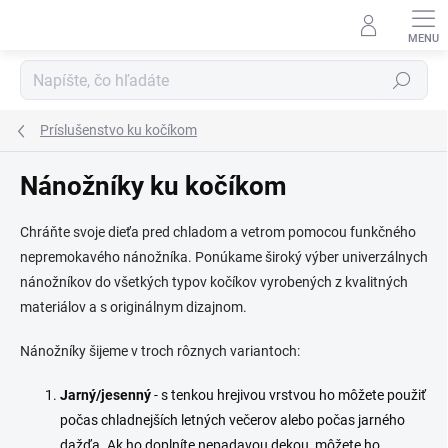
Prejsť
na
obsah
Hľadať
Príslušenstvo ku kočíkom
Nánožníky ku kočíkom
Chráňte svoje dieťa pred chladom a vetrom pomocou funkčného
nepremokavého nánožníka. Ponúkame široký výber univerzálnych
nánožníkov do všetkých typov kočíkov vyrobených z kvalitných
materiálov a s originálnym dizajnom.
Nánožníky šijeme v troch rôznych variantoch:
Jarný/jesenný
- s tenkou hrejivou vrstvou ho môžete použiť
počas chladnejších letných večerov alebo počas jarného
dažďa. Ak ho doplníte nepadavou dekou, môžete ho