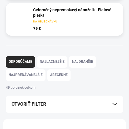
Celoročný nepremokavý nánožník - Fialové
pierka
NA OBJEDNÁVKU
79 €
R
a
ODPORÚČAME
NAJLACNEJŠIE
NAJDRAHŠIE
d
e
NAJPREDÁVANEJŠIE
ABECEDNE
n
i
49
položiek celkom
e
p
OTVORIŤ FILTER
r
o
d
V
u
ý