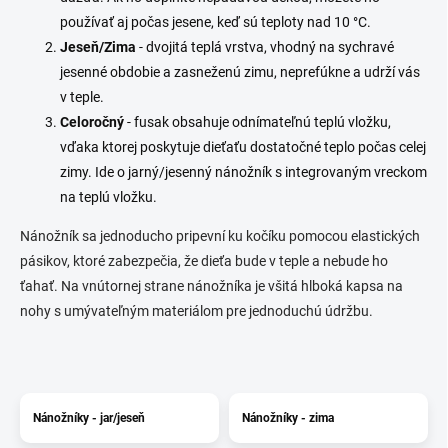
používať aj počas jesene, keď sú teploty nad 10 °C.
Jeseň/Zima
- dvojitá teplá vrstva, vhodný na sychravé
jesenné obdobie a zasneženú zimu, neprefúkne a udrží vás
v teple.
Celoročný
- fusak obsahuje odnímateľnú teplú vložku,
vďaka ktorej poskytuje dieťaťu dostatočné teplo počas celej
zimy. Ide o jarný/jesenný nánožník s integrovaným vreckom
na teplú vložku.
Nánožník sa jednoducho pripevní ku kočíku pomocou elastických
pásikov, ktoré zabezpečia, že dieťa bude v teple a nebude ho
ťahať. Na vnútornej strane nánožníka je všitá hlboká kapsa na
nohy s umývateľným materiálom pre jednoduchú údržbu.
Nánožníky - jar/jeseň
Nánožníky - zima