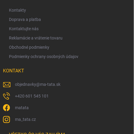
n
p
v
i
ä
k
Kontakty
e
y
t
Doprava a platba
v
i
ý
Kontaktujte nás
e
p
Reklamácie a vrátenie tovaru
i
s
Obchodné podmienky
u
Podmienky ochrany osobných údajov
KONTAKT
objednavky
@
ma-tata.sk
+420 601 545 101
matata
ma_tata.cz