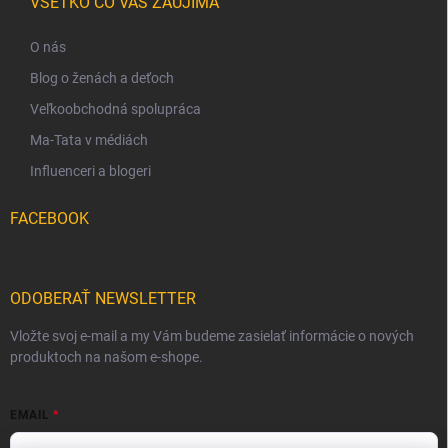
VŠETKO ČO VÁS ZAUJÍMA
O nás
Blog o ženách a deťoch
Veľkoobchodná spolupráca
Ma-Tata v médiách
Influenceri a blogeri
FACEBOOK
ODOBERAŤ NEWSLETTER
Vložte svoj e-mail a my Vám budeme zasielať informácie o nových
produktoch na našom e-shope.
EMAIL