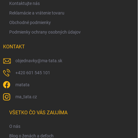
v
Kontaktujte nás
e
k
y
Reklamácie a vrátenie tovaru
v
Obchodné podmienky
ý
p
Podmienky ochrany osobných údajov
i
s
KONTAKT
u
objednavky
@
ma-tata.sk
+420 601 545 101
matata
ma_tata.cz
VŠETKO ČO VÁS ZAUJÍMA
O nás
Blog o ženách a deťoch