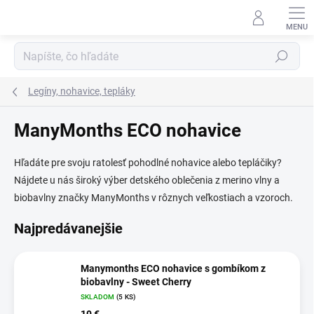
Prejsť
na
obsah
Hľadať
Legíny, nohavice, tepláky
ManyMonths ECO nohavice
Hľadáte pre svoju ratolesť pohodlné nohavice alebo tepláčiky?
Nájdete u nás široký výber detského oblečenia z merino vlny a
biobavlny značky ManyMonths v rôznych veľkostiach a vzoroch.
Najpredávanejšie
Manymonths ECO nohavice s gombíkom z
biobavlny - Sweet Cherry
SKLADOM
(5 KS)
10 €