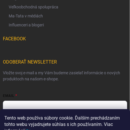
Veľkoobchodná spolupráca
Ma-Tata v médiách
Influenceri a blogeri
FACEBOOK
ODOBERAŤ NEWSLETTER
Vložte svoj e-mail a my Vám budeme zasielať informácie o nových
produktoch na našom e-shope.
EMAIL
Tento web používa súbory cookie. Ďalším prechádzaním
Vložením e-mailu súhlasíte s
podmienkami ochrany osobných
údajov
tohto webu vyjadrujete súhlas s ich používaním. Viac