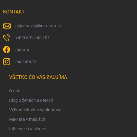
i
s
KONTAKT
u
objednavky
@
ma-tata.sk
+420 601 545 101
matata
ma_tata.cz
VŠETKO ČO VÁS ZAUJÍMA
O nás
Blog o ženách a deťoch
Veľkoobchodná spolupráca
Ma-Tata v médiách
Influenceri a blogeri