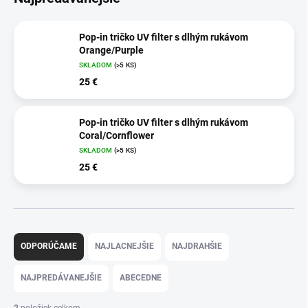
Pop-in tričko UV filter s dlhým rukávom
Orange/Purple
SKLADOM
(>5 KS)
25 €
Pop-in tričko UV filter s dlhým rukávom
Coral/Cornflower
SKLADOM
(>5 KS)
25 €
R
a
ODPORÚČAME
NAJLACNEJŠIE
NAJDRAHŠIE
d
e
NAJPREDÁVANEJŠIE
ABECEDNE
n
i
2
položiek celkom