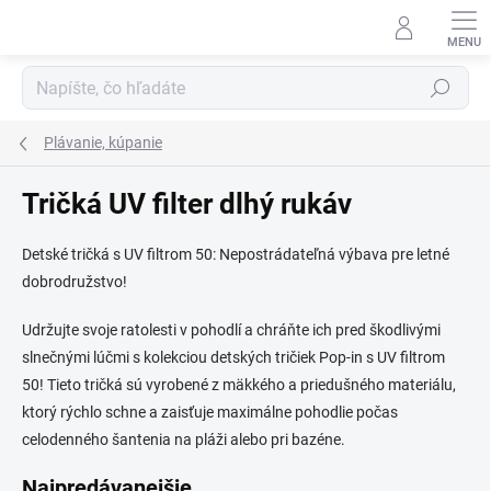
Prejsť
na
obsah
Hľadať
Plávanie, kúpanie
Tričká UV filter dlhý rukáv
Detské tričká s UV filtrom 50: Nepostrádateľná výbava pre letné
dobrodružstvo!
Udržujte svoje ratolesti v pohodlí a chráňte ich pred škodlivými
slnečnými lúčmi s kolekciou detských tričiek Pop-in s UV filtrom
50! Tieto tričká sú vyrobené z mäkkého a priedušného materiálu,
ktorý rýchlo schne a zaisťuje maximálne pohodlie počas
celodenného šantenia na pláži alebo pri bazéne.
Najpredávanejšie