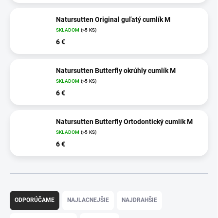
Natursutten Original guľatý cumlík M
SKLADOM
(>5 KS)
6 €
Natursutten Butterfly okrúhly cumlík M
SKLADOM
(>5 KS)
6 €
Natursutten Butterfly Ortodontický cumlík M
SKLADOM
(>5 KS)
6 €
R
a
ODPORÚČAME
NAJLACNEJŠIE
NAJDRAHŠIE
d