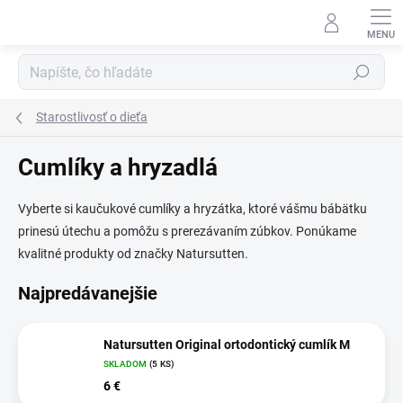
Prejsť
na
obsah
Hľadať
Starostlivosť o dieťa
Cumlíky a hryzadlá
Vyberte si kaučukové cumlíky a hryzátka, ktoré vášmu bábätku
prinesú útechu a pomôžu s prerezávaním zúbkov. Ponúkame
kvalitné produkty od značky Natursutten.
Najpredávanejšie
Natursutten Original ortodontický cumlík M
SKLADOM
(5 KS)
6 €