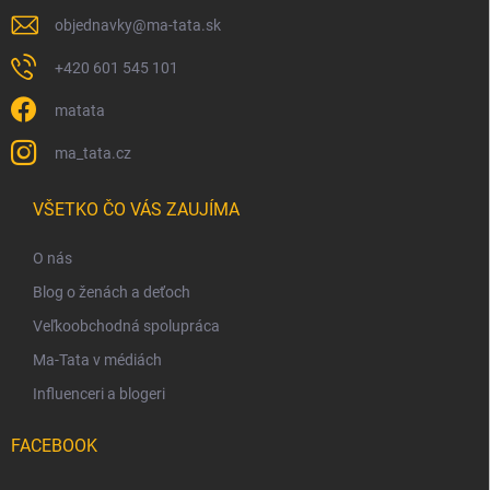
objednavky
@
ma-tata.sk
+420 601 545 101
matata
ma_tata.cz
VŠETKO ČO VÁS ZAUJÍMA
O nás
Blog o ženách a deťoch
Veľkoobchodná spolupráca
Ma-Tata v médiách
Influenceri a blogeri
FACEBOOK