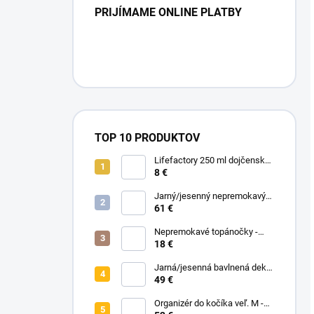
PRIJÍMAME ONLINE PLATBY
TOP 10 PRODUKTOV
Lifefactory 250 ml dojčenská
sklenená fľaša Hrozno
8 €
Jarný/jesenný nepremokavý
nánožník - Midnight Flowers
61 €
Nepremokavé topánočky -
Black Dots
18 €
Jarná/jesenná bavlnená deka
bez zipu - Pastelové kvety
49 €
Organizér do kočíka veľ. M -