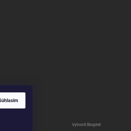
Súhlasím
Vytvoril Shoptet