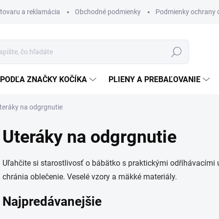
 tovaru a reklamácia
Obchodné podmienky
Podmienky ochrany 
Hľadať
PODĽA ZNAČKY KOČÍKA
PLIENY A PREBAĽOVANIE
teráky na odgrgnutie
Uteráky na odgrgnutie
Uľahčite si starostlivosť o bábätko s praktickými odříhávacími
chránia oblečenie. Veselé vzory a mäkké materiály.
Najpredávanejšie