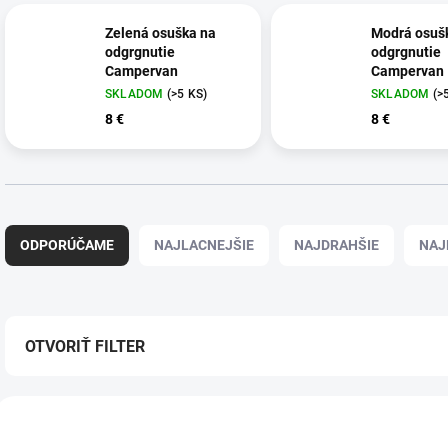
Zelená osuška na
Modrá osuš
odgrgnutie
odgrgnutie
Campervan
Campervan
SKLADOM
(>5 KS)
SKLADOM
(>
8 €
8 €
R
a
ODPORÚČAME
NAJLACNEJŠIE
NAJDRAHŠIE
NAJ
d
e
n
i
e
OTVORIŤ FILTER
p
r
V
o
ý
d