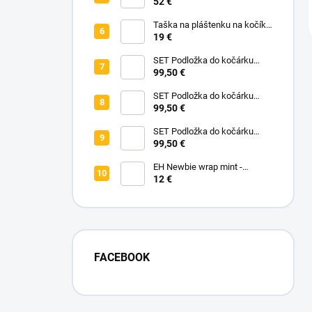
čierna
52 €
Taška na pláštenku na kočík -
Na vyžiadanie
19 €
SET Podložka do kočárku
prodloužená - Flowers Birds +
99,50 €
Nepadací deka přechodová
copánková - Powder Pink
SET Podložka do kočárku
prodloužená - Bear +
99,50 €
Nepadací deka přechodová
copánková - Dark Grey
SET Podložka do kočárku
prodloužená - Animals +
99,50 €
Nepadací deka přechodová
copánková - Mustard
EH Newbie wrap mint -
novorodenecké vrchné
12 €
nohavičky
FACEBOOK