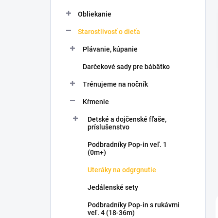
l
Obliekanie
Starostlivosť o dieťa
Plávanie, kúpanie
Darčekové sady pre bábätko
Trénujeme na nočník
Kŕmenie
Detské a dojčenské fľaše,
príslušenstvo
Podbradníky Pop-in veľ. 1
(0m+)
Uteráky na odgrgnutie
Jedálenské sety
Podbradníky Pop-in s rukávmi
veľ. 4 (18-36m)