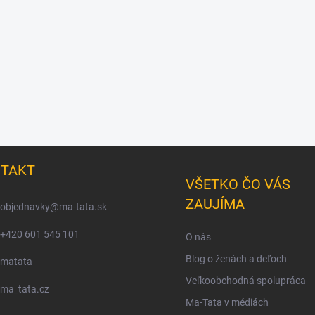
TAKT
VŠETKO ČO VÁS
ZAUJÍMA
objednavky
@
ma-tata.sk
+420 601 545 101
O nás
Blog o ženách a deťoch
matata
Veľkoobchodná spolupráca
ma_tata.cz
Ma-Tata v médiách