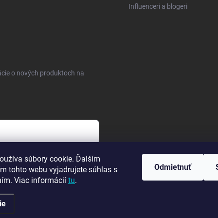
Influenceri a blogeri
ácie o nových produktoch na
sobných údajov
oužíva súbory cookie. Ďalším
Odmietnuť
m tohto webu vyjadrujete súhlas s
ním. Viac informácií
tu
.
ie