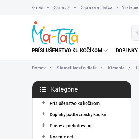
Prejsť
O nás
Kontakty
Doprava a platba
Vrátenie
na
obsah
PRÍSLUŠENSTVO KU KOČÍKOM
DOPLNKY 
Domov
Starostlivosť o dieťa
Kŕmenie
U
B
Kategórie
o
Preskočiť
č
kategórie
n
Príslušenstvo ku kočíkom
ý
Doplnky podľa značky kočíka
p
a
Plieny a prebaľovanie
n
Nosenie detí
e