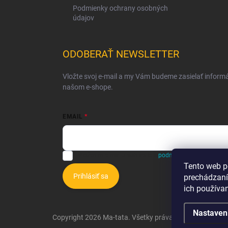
Podmienky ochrany osobných
údajov
ODOBERAŤ NEWSLETTER
Vložte svoj e-mail a my Vám budeme zasielať inform
našom e-shope.
EMAIL
Vložením e-mailu súhlasíte s
podmienkami ochrany o
Tento web p
Prihlásiť sa
prechádzaní
ich používa
Nastaven
Copyright 2026
Ma-tata
. Všetky práva vyhradené.