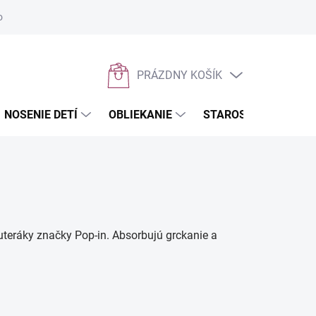
osobných údajov
Napíšte nám
PRÁZDNY KOŠÍK
NÁKUPNÝ
KOŠÍK
NOSENIE DETÍ
OBLIEKANIE
STAROSTLIVOSŤ O D
 uteráky značky Pop-in. Absorbujú grckanie a