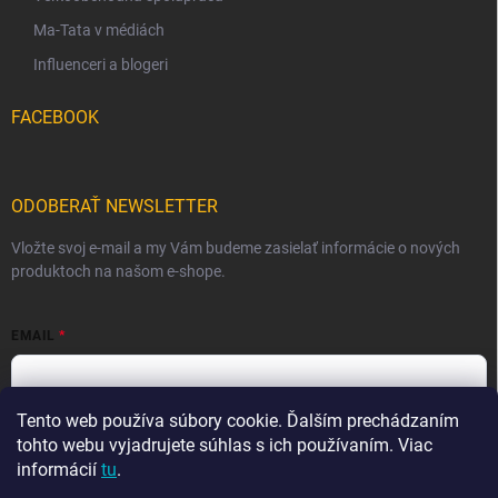
Ma-Tata v médiách
Influenceri a blogeri
FACEBOOK
ODOBERAŤ NEWSLETTER
Vložte svoj e-mail a my Vám budeme zasielať informácie o nových
produktoch na našom e-shope.
EMAIL
Tento web používa súbory cookie. Ďalším prechádzaním
Vložením e-mailu súhlasíte s
podmienkami ochrany osobných
údajov
tohto webu vyjadrujete súhlas s ich používaním. Viac
informácií
tu
.
Prihlásiť sa