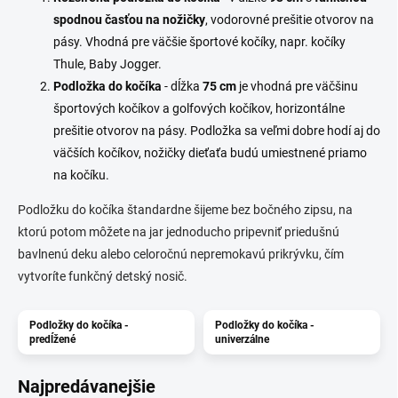
spodnou časťou na nožičky
, vodorovné prešitie otvorov na
pásy. Vhodná pre väčšie športové kočíky, napr. kočíky
Thule, Baby Jogger.
Podložka do kočíka
- dĺžka
75 cm
je vhodná pre väčšinu
športových kočíkov a golfových kočíkov, horizontálne
prešitie otvorov na pásy. Podložka sa veľmi dobre hodí aj do
väčších kočíkov, nožičky dieťaťa budú umiestnené priamo
na kočíku.
Podložku do kočíka štandardne šijeme bez bočného zipsu, na
ktorú potom môžete na jar jednoducho pripevniť priedušnú
bavlnenú deku alebo celoročnú nepremokavú prikrývku, čím
vytvoríte funkčný detský nosič.
Podložky do kočíka -
Podložky do kočíka -
predĺžené
univerzálne
Najpredávanejšie