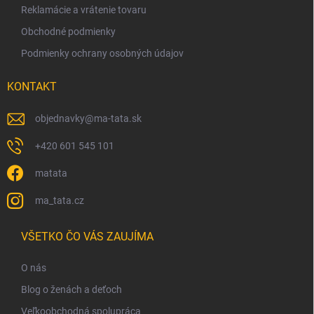
Reklamácie a vrátenie tovaru
i
s
Obchodné podmienky
u
Podmienky ochrany osobných údajov
KONTAKT
objednavky
@
ma-tata.sk
+420 601 545 101
matata
ma_tata.cz
VŠETKO ČO VÁS ZAUJÍMA
O nás
Blog o ženách a deťoch
Veľkoobchodná spolupráca