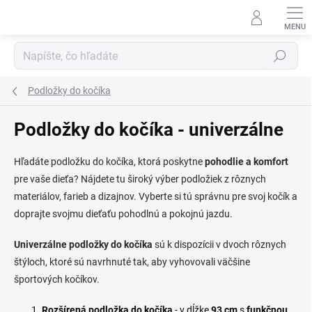
Prejsť
na
obsah
Hľadať
Podložky do kočíka
Podložky do kočíka - univerzálne
Hľadáte podložku do kočíka, ktorá poskytne
pohodlie a komfort
pre vaše dieťa? Nájdete tu široký výber podložiek z rôznych
materiálov, farieb a dizajnov. Vyberte si tú správnu pre svoj kočík a
doprajte svojmu dieťaťu pohodlnú a pokojnú jazdu.
Univerzálne podložky do kočíka
sú k dispozícii v dvoch rôznych
štýloch, ktoré sú navrhnuté tak, aby vyhovovali väčšine
športových kočíkov.
Rozšírená podložka do kočíka
- v dĺžke
93 cm
s
funkčnou