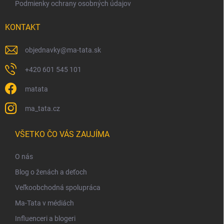
Podmienky ochrany osobných údajov
KONTAKT
objednavky
@
ma-tata.sk
+420 601 545 101
matata
ma_tata.cz
VŠETKO ČO VÁS ZAUJÍMA
O nás
Blog o ženách a deťoch
Veľkoobchodná spolupráca
Ma-Tata v médiách
Influenceri a blogeri