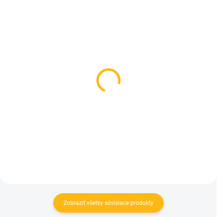
SKLADOM
NA OBJEDNÁVKU
(1 KS)
Taška na kočík
Obal na rukoväť kočíka -
54 €
rodič
26 €
Detail
Detail
Zobraziť všetky súvisiace produkty