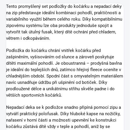
Tento promyšlený set podložky do kočárku a nepadací deky
na zip představuje ideální kombinaci pohodlí, praktičnosti a
variabilního využití během celého roku. Díky kompatibilnímu
zipovému systému lze oba produkty jednoduše spojit a
vytvořit tak útulný fusak, který dítě ochrání před chladem,
větrem i odkopáváním.
Podložka do kočárku chrání vnitřek kočárku před
zašpiněním, vyšisováním od slunce a zároveň poskytuje
dítěti maximální pohodlí. Je oboustranná – prodyšná bavlna
je ideální do teplejších dnů, zatímco hřejivý fleece oceníte v
chladnějším období. Spodní část s omyvatelným materiálem
navíc usnadňuje údržbu při ušpinění od botiček. Díky
prodloužené délce a unikátnímu střihu skvěle padne i do
větších sportovních kočárků.
Nepadací deka se k podložce snadno připíná pomocí zipu a
vytváří praktický polofusak. Díky hluboké kapse na nožičky,
nařasení v horní části a možnosti upevnění ke konstrukci
kočárku zůstává dítě vždy v teple a pohodlí, aniž by se