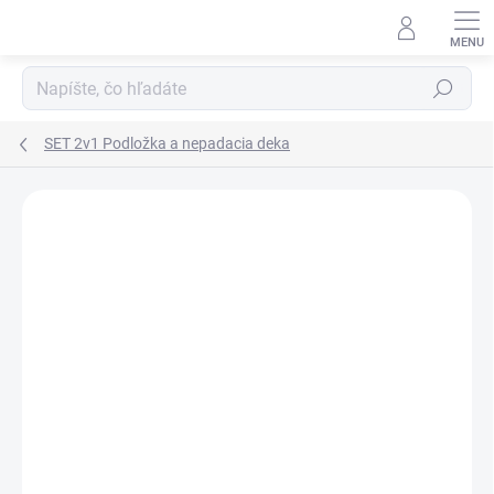
Prejsť
na
obsah
Hľadať
SET 2v1 Podložka a nepadacia deka
ZNAČKA:
MA-TATA