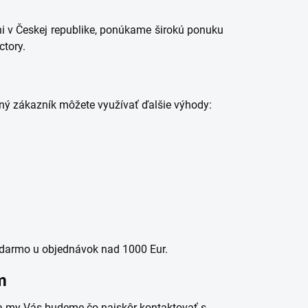
ni v Českej republike, ponúkame širokú ponuku
ctory.
ný zákazník môžete využívať ďalšie výhody:
darmo u objednávok nad 1000 Eur.
m
 a my Vás budeme čo najskôr kontaktovať s