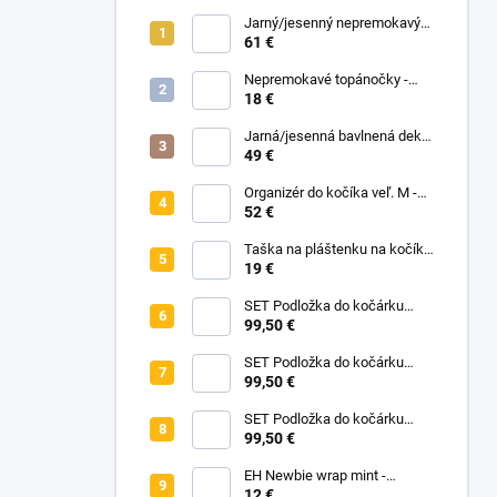
Jarný/jesenný nepremokavý
nánožník - Midnight Flowers
61 €
Nepremokavé topánočky -
Black Dots
18 €
Jarná/jesenná bavlnená deka
bez zipu - Pastelové kvety
49 €
Organizér do kočíka veľ. M -
čierna
52 €
Taška na pláštenku na kočík -
Na vyžiadanie
19 €
SET Podložka do kočárku
prodloužená - Flowers Birds +
99,50 €
Nepadací deka přechodová
copánková - Powder Pink
SET Podložka do kočárku
prodloužená - Bear +
99,50 €
Nepadací deka přechodová
copánková - Dark Grey
SET Podložka do kočárku
prodloužená - Animals +
99,50 €
Nepadací deka přechodová
copánková - Mustard
EH Newbie wrap mint -
novorodenecké vrchné
12 €