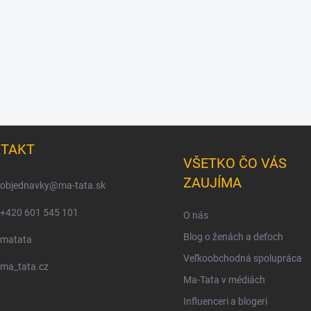
TAKT
VŠETKO ČO VÁS
ZAUJÍMA
objednavky
@
ma-tata.sk
+420 601 545 101
O nás
Blog o ženách a deťoch
matata
Veľkoobchodná spolupráca
ma_tata.cz
Ma-Tata v médiách
Influenceri a blogeri