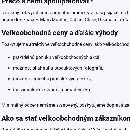
Prečo s nami spolupracovať?
Už ôsmy rok vyrábame originálne produkty v našej šijacej diel
produktov značiek ManyMonths, Caboo, Close, Disana a Lifefa
Veľkoobchodné ceny a ďalšie výhody
Poskytujeme atraktívne veľkoobchodné ceny, ako veľkoobchod
pravidelnú ponuku veľkoobchodných akcií,
možnosť stiahnutia produktových fotografií,
možnosť použitia produktových textov,
individuálne rokovania a poradenstvo.
Minimálny odber nemáme stanovený, poskytujeme dopravu za
Ako sa stať veľkoobchodným zákazníko
Poskytnite nám prosím bližšie informácie o Vašej spoločnosti