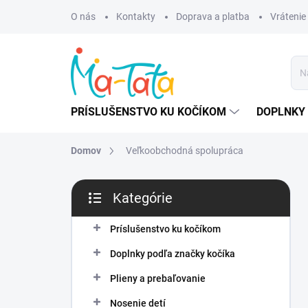
Prejsť
O nás
Kontakty
Doprava a platba
Vrátenie
na
obsah
PRÍSLUŠENSTVO KU KOČÍKOM
DOPLNKY 
Domov
Veľkoobchodná spolupráca
B
Kategórie
o
Preskočiť
č
kategórie
n
Príslušenstvo ku kočíkom
ý
Doplnky podľa značky kočíka
p
a
Plieny a prebaľovanie
n
Nosenie detí
e