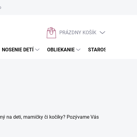
osobných údajov
Napíšte nám
PRÁZDNY KOŠÍK
NÁKUPNÝ
KOŠÍK
NOSENIE DETÍ
OBLIEKANIE
STAROSTLIVOSŤ O D
ný na deti, mamičky či kočíky? Pozývame Vás