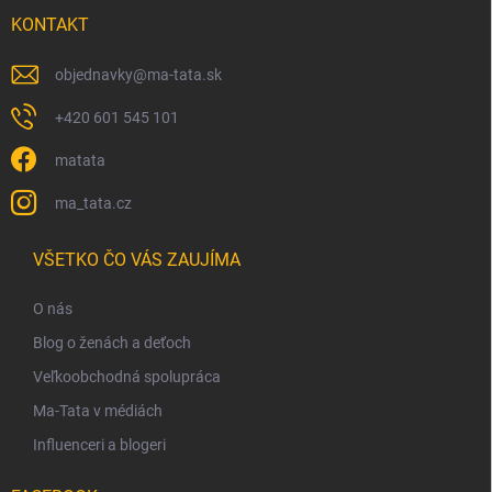
s
KONTAKT
u
objednavky
@
ma-tata.sk
+420 601 545 101
matata
ma_tata.cz
VŠETKO ČO VÁS ZAUJÍMA
O nás
Blog o ženách a deťoch
Veľkoobchodná spolupráca
Ma-Tata v médiách
Influenceri a blogeri