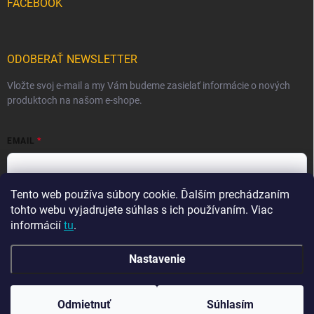
FACEBOOK
ODOBERAŤ NEWSLETTER
Vložte svoj e-mail a my Vám budeme zasielať informácie o nových
produktoch na našom e-shope.
EMAIL
Tento web používa súbory cookie. Ďalším prechádzaním
Vložením e-mailu súhlasíte s
podmienkami ochrany osobných
údajov
tohto webu vyjadrujete súhlas s ich používaním. Viac
informácií
tu
.
Prihlásiť sa
Nastavenie
Copyright 2026
Ma-tata
. Všetky práva vyhradené.
Odmietnuť
Súhlasím