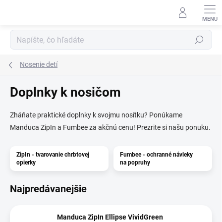
Prejsť
na
obsah
Hľadať
Nosenie detí
Doplnky k nosičom
Zháňate praktické doplnky k svojmu nosítku? Ponúkame
Manduca ZipIn a Fumbee za akčnú cenu! Prezrite si našu ponuku.
ZipIn - tvarovanie chrbtovej
Fumbee - ochranné návleky
opierky
na popruhy
Najpredávanejšie
Manduca ZipIn Ellipse VividGreen