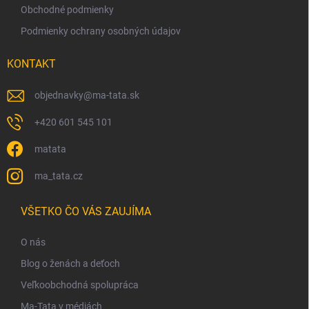
Obchodné podmienky
ý
p
Podmienky ochrany osobných údajov
i
s
KONTAKT
u
objednavky
@
ma-tata.sk
+420 601 545 101
matata
ma_tata.cz
VŠETKO ČO VÁS ZAUJÍMA
O nás
Blog o ženách a deťoch
Veľkoobchodná spolupráca
Ma-Tata v médiách