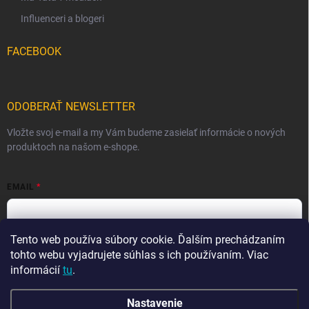
Influenceri a blogeri
FACEBOOK
ODOBERAŤ NEWSLETTER
Vložte svoj e-mail a my Vám budeme zasielať informácie o nových
produktoch na našom e-shope.
EMAIL
Tento web používa súbory cookie. Ďalším prechádzaním
Vložením e-mailu súhlasíte s
podmienkami ochrany osobných
údajov
tohto webu vyjadrujete súhlas s ich používaním. Viac
informácií
tu
.
Prihlásiť sa
Nastavenie