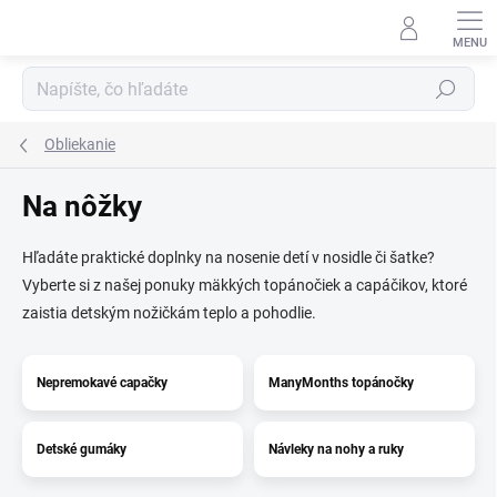
Prejsť
na
obsah
Hľadať
Obliekanie
Na nôžky
Hľadáte praktické doplnky na nosenie detí v nosidle či šatke?
Vyberte si z našej ponuky mäkkých topánočiek a capáčikov, ktoré
zaistia detským nožičkám teplo a pohodlie.
Nepremokavé capačky
ManyMonths topánočky
Detské gumáky
Návleky na nohy a ruky