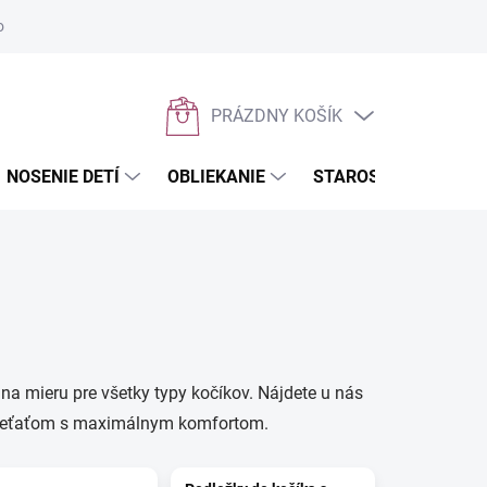
osobných údajov
Napíšte nám
PRÁZDNY KOŠÍK
NÁKUPNÝ
KOŠÍK
NOSENIE DETÍ
OBLIEKANIE
STAROSTLIVOSŤ O D
na mieru pre všetky typy kočíkov. Nájdete u nás
 dieťaťom s maximálnym komfortom.