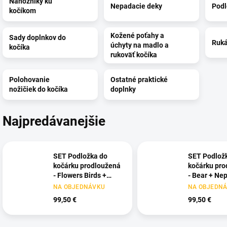
Nánožníky ku
Nepadacie deky
Podl
kočíkom
Kožené poťahy a
Sady doplnkov do
Ruká
úchyty na madlo a
kočíka
rukoväť kočíka
Polohovanie
Ostatné praktické
nožičiek do kočíka
doplnky
Najpredávanejšie
SET Podložka do
SET Podlož
kočárku prodloužená
kočárku pro
- Flowers Birds +
- Bear + Ne
Nepadací deka
deka přech
NA OBJEDNÁVKU
NA OBJEDN
přechodová
copánková -
99,50 €
99,50 €
copánková - Powder
Grey
Pink