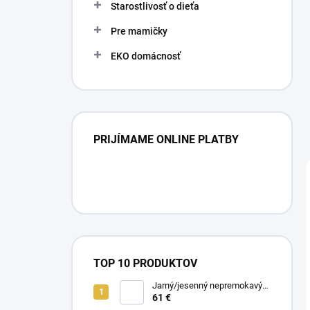
Starostlivosť o dieťa
Pre mamičky
EKO domácnosť
PRIJÍMAME ONLINE PLATBY
TOP 10 PRODUKTOV
Jarný/jesenný nepremokavý
nánožník - Midnight Flowers
61 €