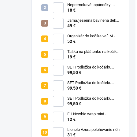
Nepremokavé topánočky -
Black Dots
18 €
Jarná/jesenná bavlnená deka
bez zipu - Pastelové kvety
49 €
Organizér do kočíka veľ. M -
čierna
52 €
Taška na pláštenku na kočík -
Na vyžiadanie
19 €
SET Podložka do kočárku
prodloužená - Flowers Birds +
99,50 €
Nepadací deka přechodová
copánková - Powder Pink
SET Podložka do kočárku
prodloužená - Bear +
99,50 €
Nepadací deka přechodová
copánková - Dark Grey
SET Podložka do kočárku
prodloužená - Animals +
99,50 €
Nepadací deka přechodová
copánková - Mustard
EH Newbie wrap mint -
novorodenecké vrchné
12 €
nohavičky
Lionelo Azura polohovanie nôh
31 €