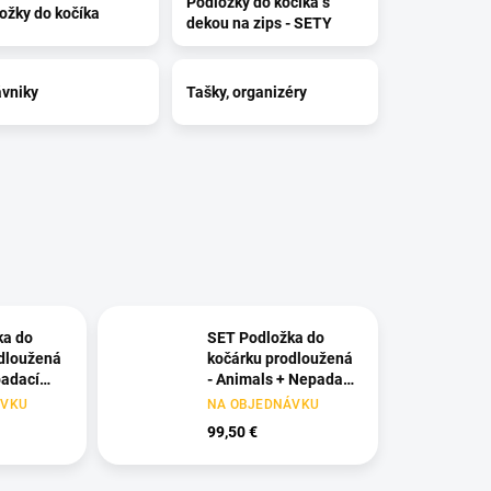
Podložky do kočíka s
ožky do kočíka
dekou na zips - SETY
vniky
Tašky, organizéry
ka do
SET Podložka do
dloužená
kočárku prodloužená
padací
- Animals + Nepadací
odová
deka přechodová
ÁVKU
NA OBJEDNÁVKU
 Dark
copánková - Mustard
99,50 €