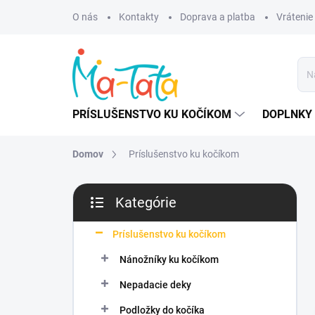
Prejsť
O nás
Kontakty
Doprava a platba
Vrátenie
na
obsah
PRÍSLUŠENSTVO KU KOČÍKOM
DOPLNKY 
Domov
Príslušenstvo ku kočíkom
B
Kategórie
o
Preskočiť
č
kategórie
n
Príslušenstvo ku kočíkom
ý
Nánožníky ku kočíkom
p
a
Nepadacie deky
n
Podložky do kočíka
e