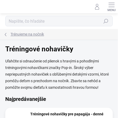
Prejsť
na
obsah
Hľadať
Trénujeme na nočník
Tréningové nohavičky
Uľahčite si odnaučenie od plienok s hravými a pohodlnými
tréningovými nohavičkami značky Pop-in. Široký výber
nepriepustných nohavičiek s obľúbenými detskými vzormi, ktoré
pomôžu deťom s prechodom na nočník. Zbavte sa nehôd a
pomôžte svojmu dieťaťu k samostatnosti hravou formou!
Najpredávanejšie
Tréningové nohavičky pre papagája - denné