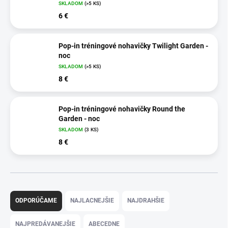
SKLADOM
(>5 KS)
6 €
Pop-in tréningové nohavičky Twilight Garden -
noc
SKLADOM
(>5 KS)
8 €
Pop-in tréningové nohavičky Round the
Garden - noc
SKLADOM
(3 KS)
8 €
R
a
ODPORÚČAME
NAJLACNEJŠIE
NAJDRAHŠIE
d
e
NAJPREDÁVANEJŠIE
ABECEDNE