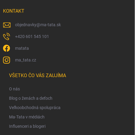
i
s
KONTAKT
u
objednavky
@
ma-tata.sk
+420 601 545 101
matata
ma_tata.cz
VŠETKO ČO VÁS ZAUJÍMA
O nás
Blog o ženách a deťoch
Veľkoobchodná spolupráca
Ma-Tata v médiách
Influenceri a blogeri