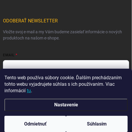
ODOBERAŤ NEWSLETTER
Vložte svoj e-mail a my Vám budeme zasielať informácie o nových
produktoch na našom e-shope.
EMAIL
Tento web používa súbory cookie. Ďalším prechádzaním
Vložením e-mailu súhlasíte s
podmienkami ochrany osobných
údajov
tohto webu vyjadrujete súhlas s ich používaním. Viac
informácií
tu
.
Prihlásiť sa
Nastavenie
Copyright 2026
Ma-tata
. Všetky práva vyhradené.
Odmietnuť
Súhlasím
Vytvoril Shoptet