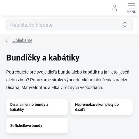
Prejsť
na
obsah
Hľadať
Obliekanie
Bundičky a kabátiky
Potrebujete pre svoje dieťa bundu alebo kabátik na jar, leto, jeseň
alebo zimu? Ponúkame široký výber detského oblečenia značky
Disana, ManyMonths a Elka v rôznych veľkostiach.
Disana merino bundy a
Nepremokavé komplety do
kabátiky
dažďa
Softshellové bundy