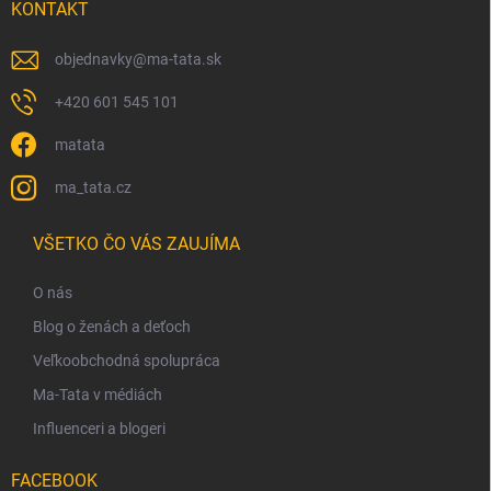
KONTAKT
u
objednavky
@
ma-tata.sk
+420 601 545 101
matata
ma_tata.cz
VŠETKO ČO VÁS ZAUJÍMA
O nás
Blog o ženách a deťoch
Veľkoobchodná spolupráca
Ma-Tata v médiách
Influenceri a blogeri
FACEBOOK