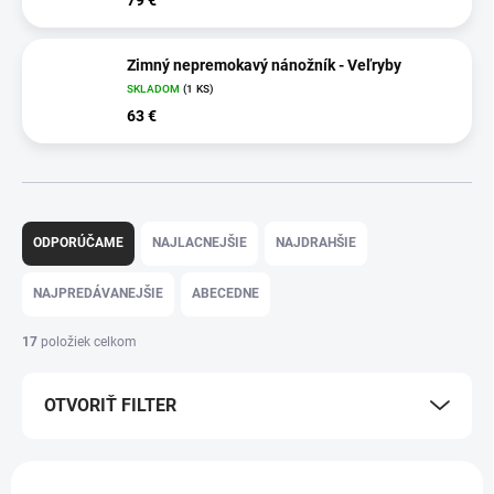
Zimný nepremokavý nánožník - Veľryby
SKLADOM
(1 KS)
63 €
R
a
ODPORÚČAME
NAJLACNEJŠIE
NAJDRAHŠIE
d
e
NAJPREDÁVANEJŠIE
ABECEDNE
n
i
17
položiek celkom
e
p
OTVORIŤ FILTER
r
o
d
V
u