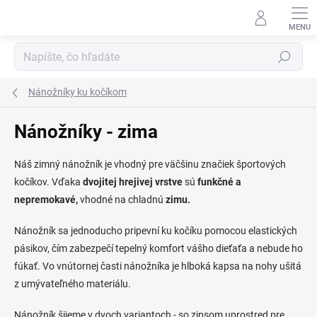
Prejsť
na
obsah
Hľadať
Nánožníky ku kočíkom
Nánožníky - zima
Náš zimný nánožník je vhodný pre väčšinu značiek športových
kočíkov. Vďaka
dvojitej hrejivej vrstve
sú
funkčné a
nepremokavé,
vhodné na chladnú
zimu.
Nánožník sa jednoducho pripevní ku kočíku pomocou elastických
pásikov, čím zabezpečí tepelný komfort vášho dieťaťa a nebude ho
fúkať. Vo vnútornej časti nánožníka je hlboká kapsa na nohy ušitá
z umývateľného materiálu.
Nánožník šijeme v dvoch variantoch - so zipsom uprostred pre