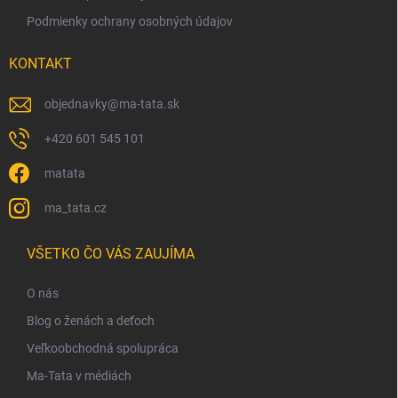
p
Podmienky ochrany osobných údajov
i
s
KONTAKT
u
objednavky
@
ma-tata.sk
+420 601 545 101
matata
ma_tata.cz
VŠETKO ČO VÁS ZAUJÍMA
O nás
Blog o ženách a deťoch
Veľkoobchodná spolupráca
Ma-Tata v médiách