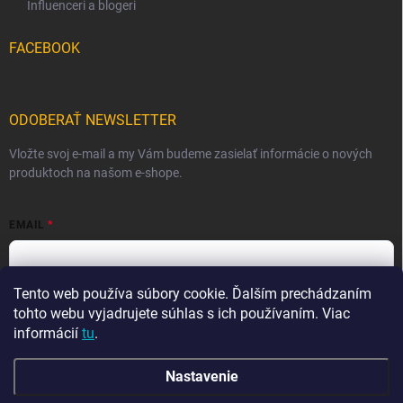
Influenceri a blogeri
FACEBOOK
ODOBERAŤ NEWSLETTER
Vložte svoj e-mail a my Vám budeme zasielať informácie o nových
produktoch na našom e-shope.
EMAIL
Tento web používa súbory cookie. Ďalším prechádzaním
Vložením e-mailu súhlasíte s
podmienkami ochrany osobných
údajov
tohto webu vyjadrujete súhlas s ich používaním. Viac
informácií
tu
.
Prihlásiť sa
Nastavenie
☀️ DOVOLENKA ☀️ V období od 7. 8. do 23. 8. môže