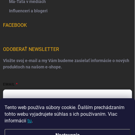
Ma-Tata v médiách
Influenceri a blogeri
FACEBOOK
ODOBERAŤ NEWSLETTER
Vložte svoj e-mail a my Vám budeme zasielať informácie o nových
produktoch na našom e-shope.
EMAIL
Tento web používa súbory cookie. Ďalším prechádzaním
Vložením e-mailu súhlasíte s
podmienkami ochrany osobných
údajov
tohto webu vyjadrujete súhlas s ich používaním. Viac
informácií
tu
.
Prihlásiť sa