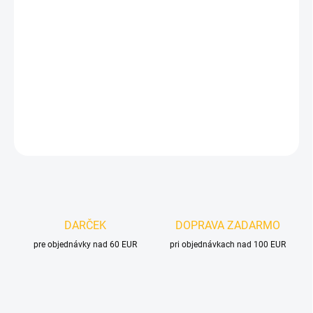
cena:
MOŽNOSTI
DORUČENIA
−
+
Pridať do košíka
DETAILNÉ INFORMÁCIE
OPÝTAŤ SA
DARČEK
DOPRAVA ZADARMO
pre objednávky nad 60 EUR
pri objednávkach nad 100 EUR