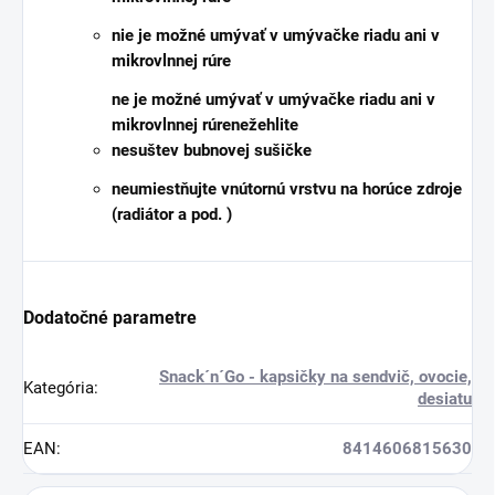
nie je možné umývať v umývačke riadu ani v
mikrovlnnej rúre
ne je možné umývať v umývačke riadu ani v
mikrovlnnej rúre
nežehlite
nesušte
v bubnovej sušičke
neumiestňujte
vnútornú vrstvu na horúce zdroje
(radiátor a pod. )
Dodatočné parametre
Snack´n´Go - kapsičky na sendvič, ovocie,
Kategória
:
desiatu
EAN
:
8414606815630