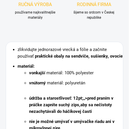
RUČNÁ VÝROBA
RODINNÁ FIRMA
používame najkvalitnejšie
šijeme so srdcom v Českej
materiály
republike
zlikvidujte jednorazové vrecká a fólie a začnite
používať
praktické obaly na sendviče, sušienky, ovocie
materiál:
vonkajší
materiál: 100% polyester
vnútorný
materiál: polyuretán
údržba a starostlivosť: 12pt;„>
pred praním v
práčke
zapnite suchý zips,
aby sa nečistoty
nezachytávali do háčikovej časti
nie je možné umývať v umývačke riadu ani v
mikrovlnnej rúre