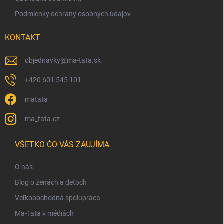
ý
p
Podmienky ochrany osobných údajov
i
s
KONTAKT
u
objednavky
@
ma-tata.sk
+420 601 545 101
matata
ma_tata.cz
VŠETKO ČO VÁS ZAUJÍMA
O nás
Blog o ženách a deťoch
Veľkoobchodná spolupráca
Ma-Tata v médiách