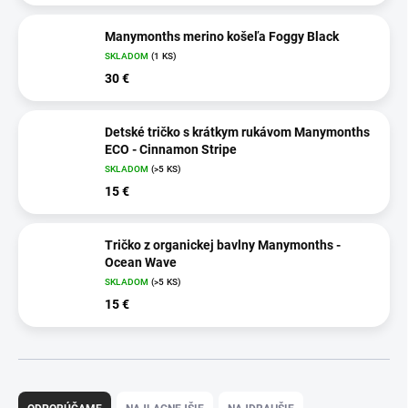
Manymonths merino košeľa Foggy Black
SKLADOM
(1 KS)
30 €
Detské tričko s krátkym rukávom Manymonths
ECO - Cinnamon Stripe
SKLADOM
(>5 KS)
15 €
Tričko z organickej bavlny Manymonths -
Ocean Wave
SKLADOM
(>5 KS)
15 €
R
a