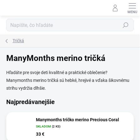
Prejsť
na
obsah
Hľadať
Tričká
ManyMonths merino tričká
Hľadáte pre svoje deti kvalitné a praktické oblečenie?
Manymonths merino tričká sú hebké, hrejivé a vďaka šikovnému
strihu vydržia dlhšie.
Najpredávanejšie
Manymonths tričko merino Precious Coral
SKLADOM
(2 KS)
33 €