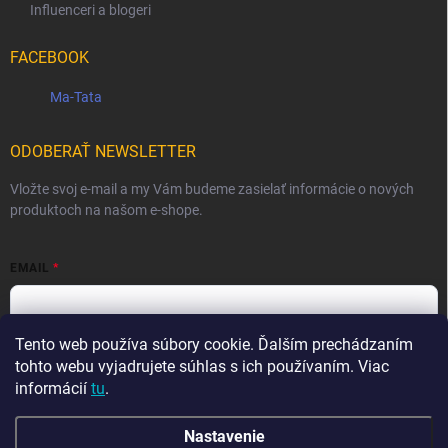
Influenceri a blogeri
FACEBOOK
Ma-Tata
ODOBERAŤ NEWSLETTER
Vložte svoj e-mail a my Vám budeme zasielať informácie o nových
produktoch na našom e-shope.
EMAIL
Tento web používa súbory cookie. Ďalším prechádzaním
Vložením e-mailu súhlasíte s
podmienkami ochrany osobných
údajov
tohto webu vyjadrujete súhlas s ich používaním. Viac
informácií
tu
.
Prihlásiť sa
Nastavenie