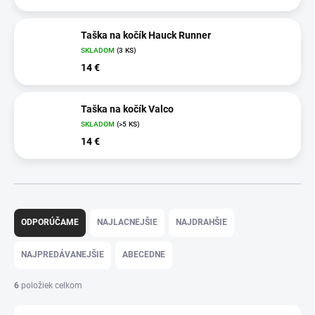
Taška na kočík Hauck Runner
SKLADOM
(3 KS)
14 €
Taška na kočík Valco
SKLADOM
(>5 KS)
14 €
R
a
ODPORÚČAME
NAJLACNEJŠIE
NAJDRAHŠIE
d
e
NAJPREDÁVANEJŠIE
ABECEDNE
n
i
6
položiek celkom
e
p