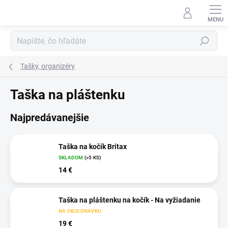
Prejsť
na
obsah
Hľadať
Tašky, organizéry
Taška na pláštenku
Najpredávanejšie
Taška na kočík Britax
SKLADOM
(>5 KS)
14 €
Taška na pláštenku na kočík - Na vyžiadanie
NA OBJEDNÁVKU
19 €