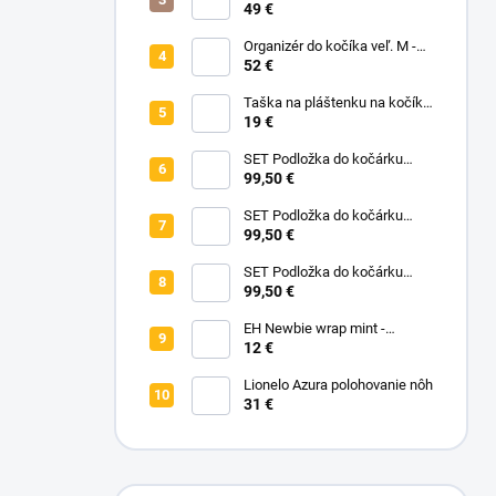
bez zipu - Pastelové kvety
49 €
Organizér do kočíka veľ. M -
čierna
52 €
Taška na pláštenku na kočík -
Na vyžiadanie
19 €
SET Podložka do kočárku
prodloužená - Flowers Birds +
99,50 €
Nepadací deka přechodová
copánková - Powder Pink
SET Podložka do kočárku
prodloužená - Bear +
99,50 €
Nepadací deka přechodová
copánková - Dark Grey
SET Podložka do kočárku
prodloužená - Animals +
99,50 €
Nepadací deka přechodová
copánková - Mustard
EH Newbie wrap mint -
novorodenecké vrchné
12 €
nohavičky
Lionelo Azura polohovanie nôh
31 €