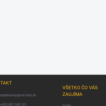
TAKT
VŠETKO ČO VÁS
ZAUJÍMA
objednavky
@
ma-tata.sk
+420 601 545 101
O nás