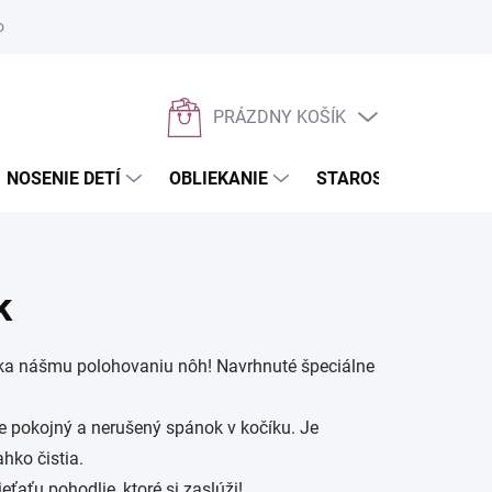
osobných údajov
Napíšte nám
PRÁZDNY KOŠÍK
NÁKUPNÝ
KOŠÍK
NOSENIE DETÍ
OBLIEKANIE
STAROSTLIVOSŤ O D
k
ka nášmu polohovaniu nôh! Navrhnuté špeciálne
e pokojný a nerušený spánok v kočíku. Je
hko čistia.
ťaťu pohodlie, ktoré si zaslúži!