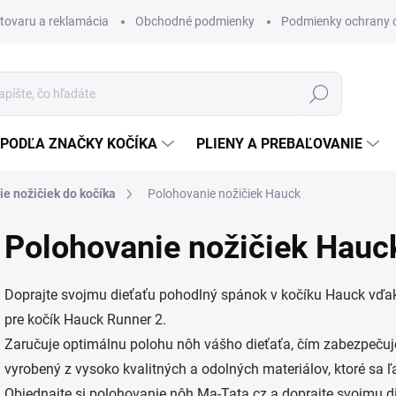
 tovaru a reklamácia
Obchodné podmienky
Podmienky ochrany 
Hľadať
PODĽA ZNAČKY KOČÍKA
PLIENY A PREBAĽOVANIE
e nožičiek do kočíka
Polohovanie nožičiek Hauck
Polohovanie nožičiek Hauc
Doprajte svojmu dieťaťu pohodlný spánok v kočíku Hauck vďa
pre kočík Hauck Runner 2.
Zaručuje optimálnu polohu nôh vášho dieťaťa, čím zabezpečuj
vyrobený z vysoko kvalitných a odolných materiálov, ktoré sa ľa
Objednajte si polohovanie nôh Ma-Tata.cz a doprajte svojmu die