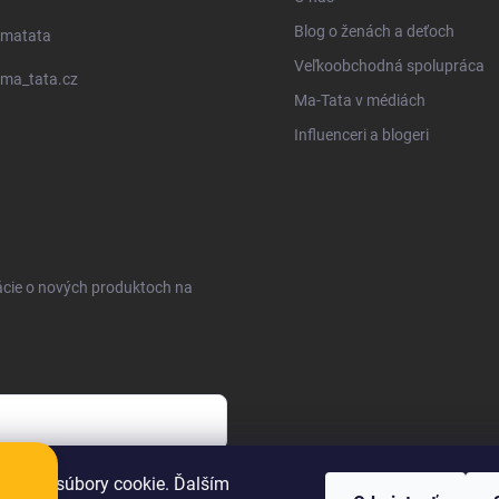
Blog o ženách a deťoch
matata
Veľkoobchodná spolupráca
ma_tata.cz
Ma-Tata v médiách
Influenceri a blogeri
ácie o nových produktoch na
sobných údajov
oužíva súbory cookie. Ďalším