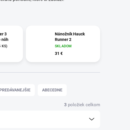
er 3
Nánožník Hauck
e nôh
Runner 2
5 KS)
SKLADOM
31 €
PREDÁVANEJŠIE
ABECEDNE
3
položiek celkom