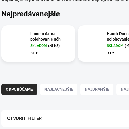
Najpredávanejšie
Lionelo Azura
Hauck Runn
polohovanie nôh
polohovani
SKLADOM
(>5 KS)
SKLADOM
(>
31 €
31 €
R
a
ODPORÚČAME
NAJLACNEJŠIE
NAJDRAHŠIE
NAJ
d
e
n
i
e
OTVORIŤ FILTER
p