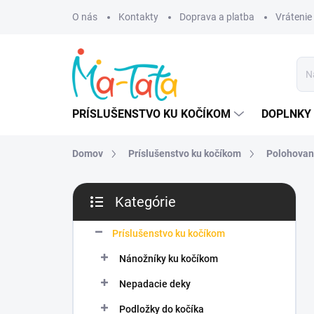
Prejsť
O nás
Kontakty
Doprava a platba
Vrátenie
na
obsah
PRÍSLUŠENSTVO KU KOČÍKOM
DOPLNKY 
Domov
Príslušenstvo ku kočíkom
Polohovani
B
Kategórie
o
Preskočiť
č
kategórie
n
Príslušenstvo ku kočíkom
ý
Nánožníky ku kočíkom
p
a
Nepadacie deky
n
Podložky do kočíka
e