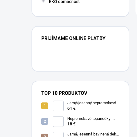
EKO domácnosť
PRIJÍMAME ONLINE PLATBY
TOP 10 PRODUKTOV
Jarný/jesenný nepremokavý
nánožník - Midnight Flowers
61 €
Nepremokavé topánočky -
Black Dots
18 €
Jarná/jesenná bavlnená deka