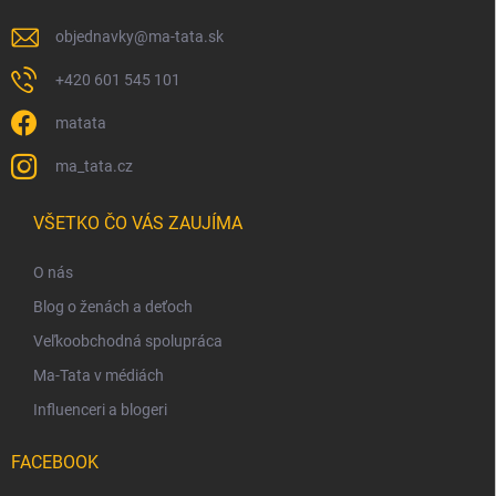
objednavky
@
ma-tata.sk
+420 601 545 101
matata
ma_tata.cz
VŠETKO ČO VÁS ZAUJÍMA
O nás
Blog o ženách a deťoch
Veľkoobchodná spolupráca
Ma-Tata v médiách
Influenceri a blogeri
FACEBOOK