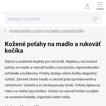
Prejsť
na
obsah
Hľadať
Kožené poťahy a úchyty na madlo a rukoväť kočíka
Kožené poťahy na madlo a rukoväť
kočíka
Štýlové a praktické doplnky pre váš kočík. Nájdete u nás kožené
poťahy na madlo a rukoväť kočíka z pravej kože, nepremokavého
softshellu a kočíkoviny. Poťahy dodajú vášmu kočíku elegantný
vzhľad. Zároveň chráni madlo a rukoväť pred opotrebovaním a
nečistotami. Vyberte si zo širokej ponuky farieb. Poťahy šijeme na
mieru na všetky typy kočíkov. Úchyty na rukoväť kočíka využijete
na zavesenie kabelky, organizéra alebo tašky.