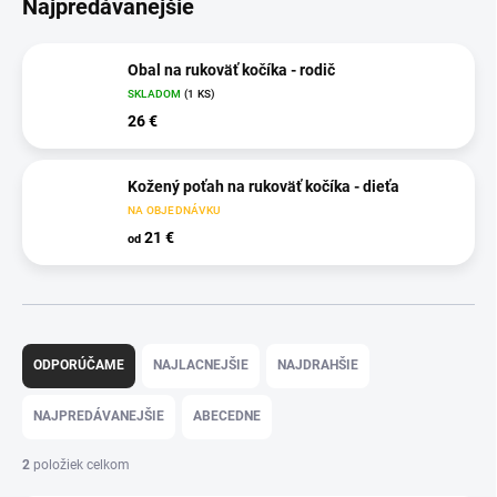
Najpredávanejšie
Obal na rukoväť kočíka - rodič
SKLADOM
(1 KS)
26 €
Kožený poťah na rukoväť kočíka - dieťa
NA OBJEDNÁVKU
21 €
od
R
a
ODPORÚČAME
NAJLACNEJŠIE
NAJDRAHŠIE
d
e
NAJPREDÁVANEJŠIE
ABECEDNE
n
i
2
položiek celkom
e