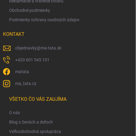
Reklamácie a vrátenie tovaru
Obchodné podmienky
Podmienky ochrany osobných údajov
KONTAKT
objednavky
@
ma-tata.sk
+420 601 545 101
matata
ma_tata.cz
VŠETKO ČO VÁS ZAUJÍMA
O nás
Blog o ženách a deťoch
Veľkoobchodná spolupráca