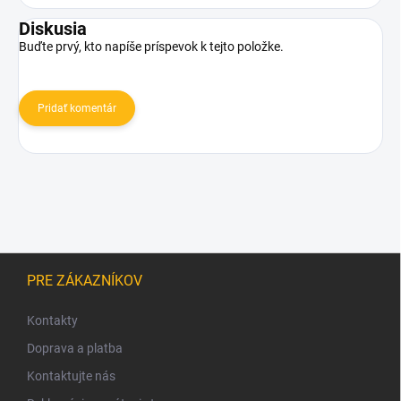
Diskusia
Buďte prvý, kto napíše príspevok k tejto položke.
Pridať komentár
Z
á
PRE ZÁKAZNÍKOV
p
ä
Kontakty
t
Doprava a platba
i
Kontaktujte nás
e