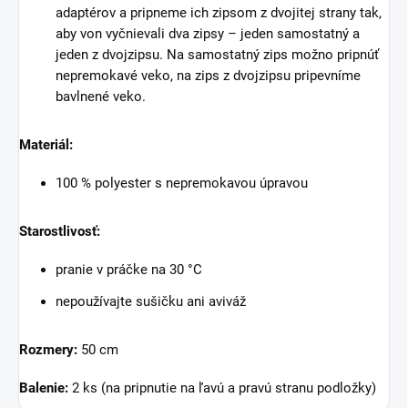
adaptérov a pripneme ich zipsom z dvojitej strany tak,
aby von vyčnievali dva zipsy – jeden samostatný a
jeden z dvojzipsu. Na samostatný zips možno pripnúť
nepremokavé veko, na zips z dvojzipsu pripevníme
bavlnené veko.
Materiál:
100 % polyester s nepremokavou úpravou
Starostlivosť:
pranie v práčke na 30 °C
nepoužívajte sušičku ani aviváž
Rozmery:
50 cm
Balenie:
2 ks (na pripnutie na ľavú a pravú stranu podložky)