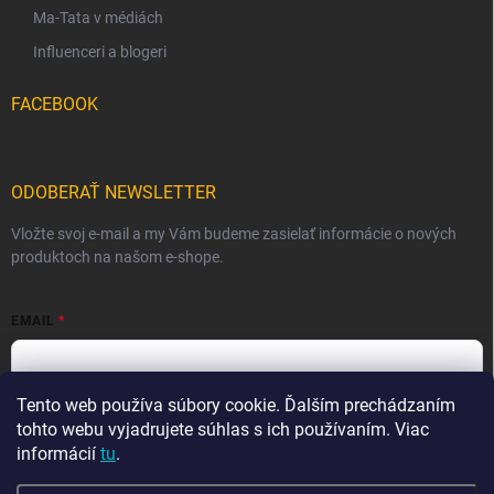
Ma-Tata v médiách
Influenceri a blogeri
FACEBOOK
ODOBERAŤ NEWSLETTER
Vložte svoj e-mail a my Vám budeme zasielať informácie o nových
produktoch na našom e-shope.
EMAIL
Tento web používa súbory cookie. Ďalším prechádzaním
Vložením e-mailu súhlasíte s
podmienkami ochrany osobných
údajov
tohto webu vyjadrujete súhlas s ich používaním. Viac
informácií
tu
.
Prihlásiť sa