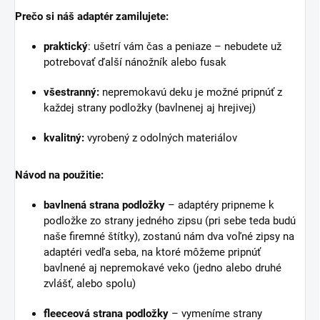
Prečo si náš adaptér zamilujete:
praktický
: ušetrí vám čas a peniaze – nebudete už
potrebovať ďalší nánožník alebo fusak
všestranný:
nepremokavú deku je možné pripnúť z
každej strany podložky (bavlnenej aj hrejivej)
kvalitný:
vyrobený z odolných materiálov
Návod na použitie:
bavlnená strana podložky
– adaptéry pripneme k
podložke zo strany jedného zipsu (pri sebe teda budú
naše firemné štítky), zostanú nám dva voľné zipsy na
adaptéri vedľa seba, na ktoré môžeme pripnúť
bavlnené aj nepremokavé veko (jedno alebo druhé
zvlášť, alebo spolu)
fleeceová strana podložky
– vymeníme strany