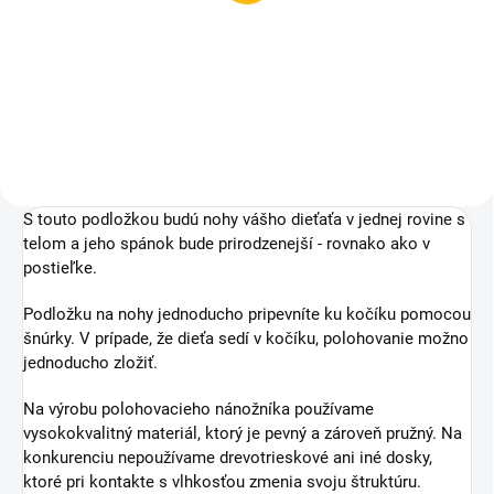
19 €
Do košíka
S touto podložkou budú nohy vášho dieťaťa v jednej rovine s
telom a jeho spánok bude prirodzenejší - rovnako ako v
postieľke.
Podložku na nohy jednoducho pripevníte ku kočíku pomocou
šnúrky. V prípade, že dieťa sedí v kočíku, polohovanie možno
jednoducho zložiť.
Na výrobu polohovacieho nánožníka používame
vysokokvalitný materiál, ktorý je pevný a zároveň pružný.
Na
konkurenciu nepoužívame drevotrieskové ani iné dosky,
ktoré pri kontakte s vlhkosťou zmenia svoju štruktúru.