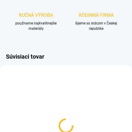
RUČNÁ VÝROBA
RODINNÁ FIRMA
používame najkvalitnejšie
šijeme so srdcom v Českej
materiály
republike
Súvisiaci tovar
NA OBJEDNÁVKU
Taška na pláštenku na
kočík - Na vyžiadanie