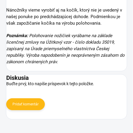
Nánožníky vieme vyrobiť aj na kočík, ktorý nie je uvedený v
našej ponuke po predchádzajúcej dohode. Podmienkou je
však zapožičanie kočíka na výrobu polohovania.
Poznámka:
Polohovanie nožičiek vyrábame na základe
licenčnej zmluvy na Úžitkový vzor - číslo dokladu 35019,
zapísaný na Úrade priemyselného vlastníctva Českej
republiky. Výroba napodobenín je neoprávneným zásahom do
zákonom chránených práv.
Diskusia
Buďte prvý, kto napíše príspevok k tejto položke.
Pridať komentár