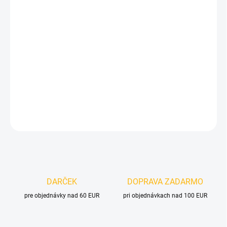
25,20 € bez DPH
Jednotková
SKLADOM
cena:
MOŽNOSTI
DORUČENIA
−
+
Pridať do košíka
DETAILNÉ INFORMÁCIE
OPÝTAŤ SA
DARČEK
DOPRAVA ZADARMO
pre objednávky nad 60 EUR
pri objednávkach nad 100 EUR