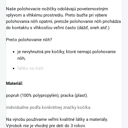
Naše polohovacie nožičky odolávajú poveternostným
vplyvom a vlhkému prostrediu. Preto buďte pri výbere
polohovania nôh opatrní, pretože polohovanie nôh prichádza
do kontaktu s vlhkosťou veľmi často (dážď, sneh atď.)
Prečo polohovanie nôh?
je nevyhnutná pre kočíky, ktoré nemajú polohovanie
nôh,
ľahko sa čistí.
Materiál:
popruh (100% polypropylén), pracka (plast).
individuálne podľa konkrétnej značky kočíka.
Na výrobu používame veľmi kvalitné látky a materiály.
Výrobok nie je vhodný pre deti do 3 rokov.