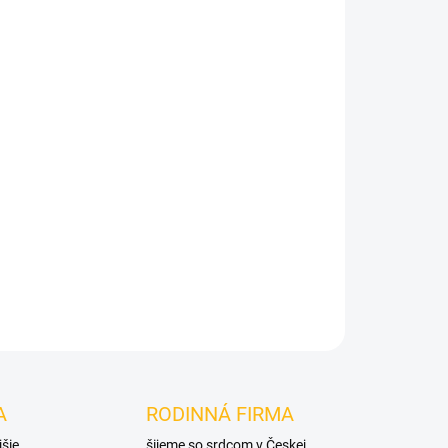
Pridať do košíka
A
RODINNÁ FIRMA
jšie
šijeme so srdcom v Českej