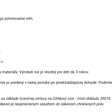
ajú polohovanie nôh,
.
ka.
a materiály.
Výrobok nie je vhodný pre deti do 3 rokov.
ý nie je uvedený v našej ponuke po predchádzajúcej dohode. Podmie
na základe licenčnej zmluvy na Úžitkový vzor - číslo dokladu 35019
odobenín je neoprávneným zásahom do zákonom chránených práv.