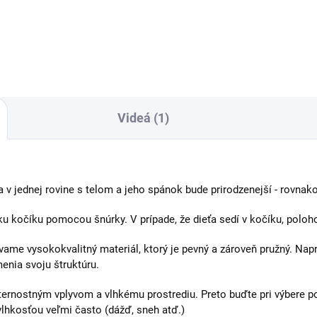
Videá (1)
v jednej rovine s telom a jeho spánok bude prirodzenejší - rovnako
u kočíku pomocou šnúrky. V prípade, že dieťa sedí v kočíku, polo
ame vysokokvalitný materiál, ktorý je pevný a zároveň pružný.
Napr
menia svoju štruktúru.
ernostným vplyvom a vlhkému prostrediu. Preto buďte pri výbere po
lhkosťou veľmi často (dážď, sneh atď.)