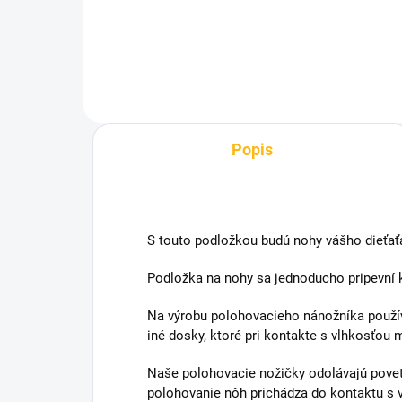
Do košíka
Popis
S touto podložkou budú nohy vášho dieťaťa 
Podložka na nohy sa jednoducho pripevní k
Na výrobu polohovacieho nánožníka použív
iné dosky, ktoré pri kontakte s vlhkosťou 
Naše polohovacie nožičky odolávajú povet
polohovanie nôh prichádza do kontaktu s v