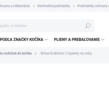
 tovaru a reklamácia
Obchodné podmienky
Podmienky ochrany 
Hľadať
PODĽA ZNAČKY KOČÍKA
PLIENY A PREBAĽOVANIE
e nožičiek do kočíka
Britax B-Motion 3 Opierky na nohy
Odpočívadlá na nohy umožňu
leží v kočíku. Je vhodná vš
polohovanie nôh.
Nánožníky navrhujeme a vyráb
3, Britax B-Motion 4 a Britax