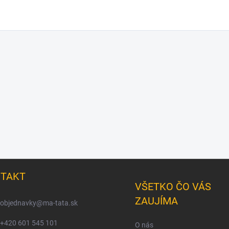
TAKT
VŠETKO ČO VÁS
ZAUJÍMA
objednavky
@
ma-tata.sk
+420 601 545 101
O nás