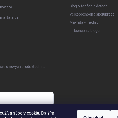
Blog o ženách a deťoch
matata
Veľkoobchodná spolupráca
ma_tata.cz
Ma-Tata v médiách
Influenceri a blogeri
ácie o nových produktoch na
sobných údajov
oužíva súbory cookie. Ďalším
Odmietnuť