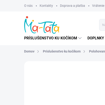
Prejsť
O nás
Kontakty
Doprava a platba
Vrátenie
na
obsah
PRÍSLUŠENSTVO KU KOČÍKOM
DOPLNKY 
Domov
Príslušenstvo ku kočíkom
Polohovani
ZNAČKA:
MA-TATA-ENET