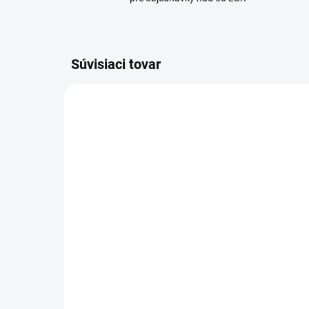
Súvisiaci tovar
NA OBJEDNÁVKU
Taška na pláštenku na
kočík - Na vyžiadanie
19 €