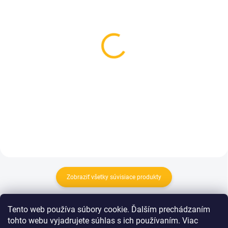
NA OBJEDNÁVKU
SKLADOM
(>5 KS)
Organizér na kočík
Kožené rukoväte kočíka
veľkosť. M - Na
- čierne
vyžiadanie
18 €
52 €
Do košíka
Do košíka
Zobraziť všetky súvisiace produkty
Podložka do kočíka je
nevyhnutným doplnkom,
ktorý
Tento web používa súbory cookie. Ďalším prechádzaním
oceníte na každej prechádzke. Naše podložky do kočíka sú
tohto webu vyjadrujete súhlas s ich používaním. Viac
navrhnuté tak, aby poskytovali
maximálne pohodlie
pre dieťa