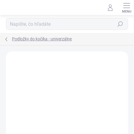
Prejsť
na
obsah
Hľadať
Podložky do kočíka - univerzálne
ZNAČKA:
MA-TATA