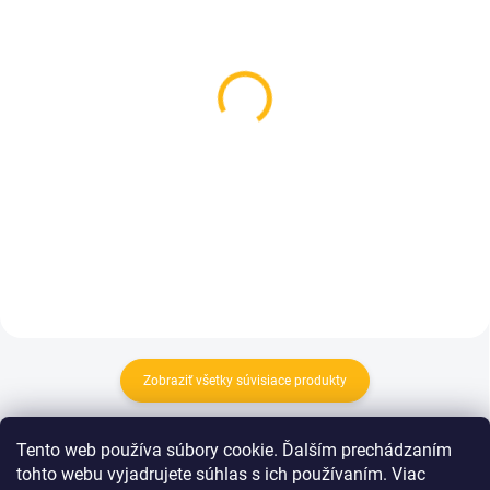
NA OBJEDNÁVKU
SKLADOM
(>5 KS)
Organizér na kočík
Kožené rukoväte kočíka
veľkosť. M - Na
- čierne
vyžiadanie
18 €
52 €
Do košíka
Do košíka
Zobraziť všetky súvisiace produkty
Podložka do kočíka je
nevyhnutným doplnkom,
ktorý
Tento web používa súbory cookie. Ďalším prechádzaním
oceníte na každej prechádzke. Naše podložky do kočíka sú
tohto webu vyjadrujete súhlas s ich používaním. Viac
navrhnuté tak, aby poskytovali
maximálne pohodlie
pre dieťa