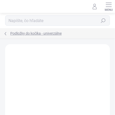
Prejsť
na
obsah
Hľadať
Podložky do kočíka - univerzálne
ZNAČKA:
MA-TATA