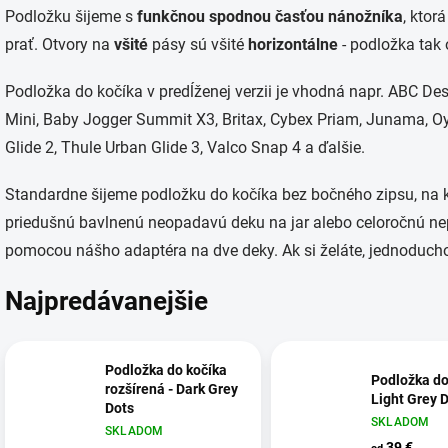
Podložku šijeme s
funkčnou spodnou časťou nánožníka
, ktor
prať. Otvory na
všité
pásy sú všité
horizontálne
- podložka tak 
Podložka do kočíka v predĺženej verzii je vhodná napr.
ABC Des
Mini,
Baby Jogger Summit X3,
Britax,
Cybex Priam,
Junama,
Oy
Glide 2,
Thule Urban Glide 3,
Valco Snap 4 a ďalšie.
Standardne šijeme podložku do kočíka bez bočného zipsu, na 
priedušnú bavlnenú neopadavú deku na jar alebo celoročnú ne
pomocou nášho adaptéra na dve deky. Ak si želáte, jednoducho
Najpredávanejšie
Podložka do kočíka
Podložka do
rozšírená - Dark Grey
Light Grey 
Dots
SKLADOM
SKLADOM
39 €