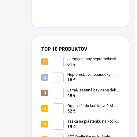
TOP 10 PRODUKTOV
Jarný/jesenný nepremokavý
nánožník - Midnight Flowers
61 €
Nepremokavé topánočky -
Black Dots
18 €
Jarná/jesenná bavlnená deka
bez zipu - Pastelové kvety
49 €
Organizér do kočíka veľ. M -
čierna
52 €
Taška na pláštenku na kočík -
Na vyžiadanie
19 €
SET Podložka do kočárku