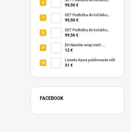
prodloužená - Flowers Birds +
99,50 €
Nepadací deka přechodová
copánková - Powder Pink
SET Podložka do kočárku
prodloužená - Bear +
99,50 €
Nepadací deka přechodová
copánková - Dark Grey
SET Podložka do kočárku
prodloužená - Animals +
99,50 €
Nepadací deka přechodová
copánková - Mustard
EH Newbie wrap mint -
novorodenecké vrchné
12 €
nohavičky
Lionelo Azura polohovanie nôh
31 €
FACEBOOK