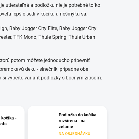
á je utierateľná a podložku nie je potrebné toľko
oveľa lepšie sedí v kočíku a nešmýka sa.
ign,
Baby Jogger City Elite,
Baby Jogger City
ester,
TFK Mono,
Thule Spring,
Thule Urban
ktorú potom môžete jednoducho pripevniť
premokavú deku - slnečník, prípadne obe
 si vyberte variant podložky s bočným zipsom.
Podložka do kočíka
 kočíka -
rozšírená - na
Dots
želanie
NA OBJEDNÁVKU