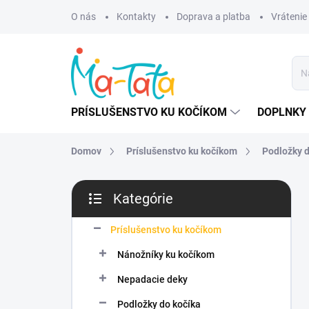
Prejsť
O nás
Kontakty
Doprava a platba
Vrátenie
na
obsah
PRÍSLUŠENSTVO KU KOČÍKOM
DOPLNKY 
Domov
Príslušenstvo ku kočíkom
Podložky d
B
Kategórie
o
Preskočiť
č
kategórie
n
Príslušenstvo ku kočíkom
ý
Nánožníky ku kočíkom
p
a
Nepadacie deky
n
Podložky do kočíka
e