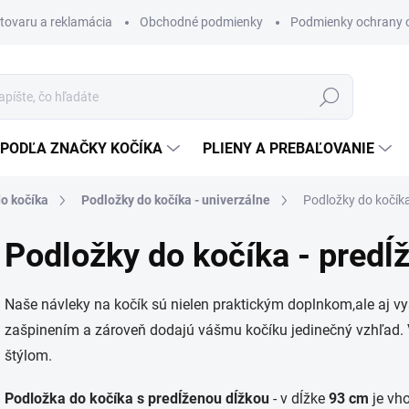
 tovaru a reklamácia
Obchodné podmienky
Podmienky ochrany 
Hľadať
PODĽA ZNAČKY KOČÍKA
PLIENY A PREBAĽOVANIE
o kočíka
Podložky do kočíka - univerzálne
Podložky do kočíka
Podložky do kočíka - predĺ
Naše návleky na kočík sú nielen praktickým doplnkom,
ale aj 
zašpinením a zároveň dodajú vášmu kočíku jedinečný vzhľad.
štýlom.
Podložka do kočíka s predĺženou dĺžkou
- v dĺžke
93 cm
je vh