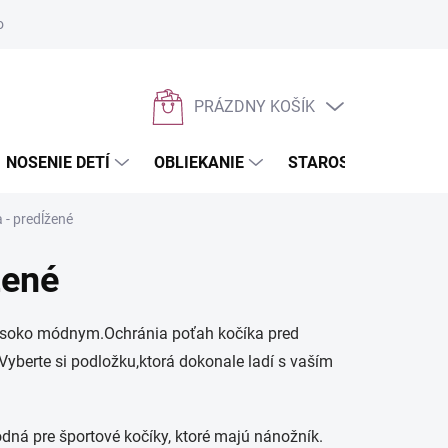
osobných údajov
Napíšte nám
PRÁZDNY KOŠÍK
NÁKUPNÝ
KOŠÍK
NOSENIE DETÍ
OBLIEKANIE
STAROSTLIVOSŤ O D
 - predĺžené
žené
vysoko módnym.
Ochránia poťah kočíka pred
Vyberte si podložku,
ktorá dokonale ladí s vaším
odná pre športové kočíky, ktoré majú nánožník.