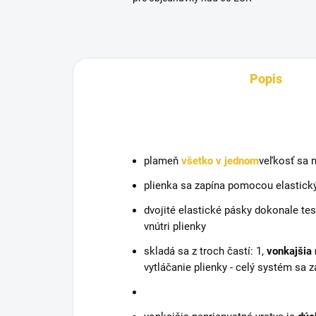
Popis
plameň
všetko v jednom
veľkosť sa 
plienka sa zapína pomocou elastic
dvojité elastické pásky dokonale te
vnútri plienky
skladá sa z troch častí: 1,
vonkajšia 
vytláčanie plienky - celý systém sa