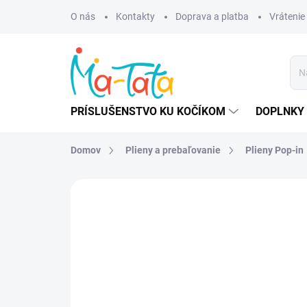
Prejsť
O nás
Kontakty
Doprava a platba
Vrátenie
na
obsah
PRÍSLUŠENSTVO KU KOČÍKOM
DOPLNKY 
Domov
Plieny a prebaľovanie
Plieny Pop-in
ZNAČKA:
POP-IN