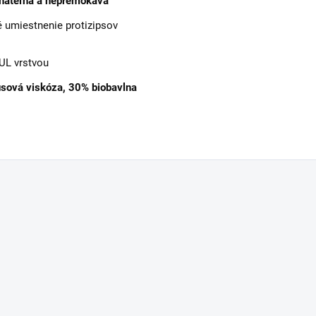
hateľná a nepremokavá
é umiestnenie protizipsov
PUL vrstvou
ová viskóza, 30% biobavlna