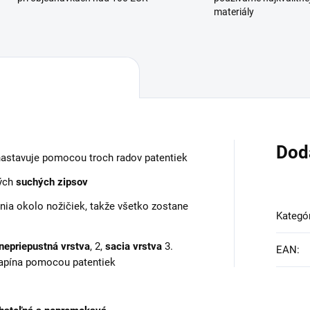
materiály
Dod
nastavuje pomocou troch radov patentiek
kých
suchých zipsov
snia okolo nožičiek, takže všetko zostane
Kategó
nepriepustná vrstva
, 2,
sacia vrstva
3.
EAN
:
 zapína pomocou patentiek