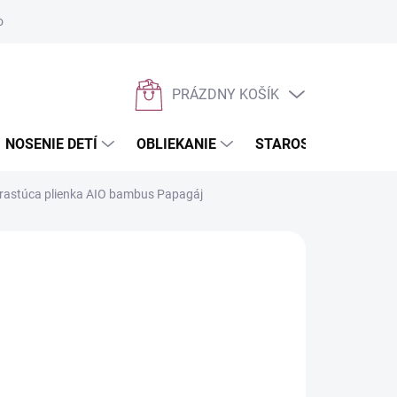
osobných údajov
Napíšte nám
PRÁZDNY KOŠÍK
NÁKUPNÝ
KOŠÍK
NOSENIE DETÍ
OBLIEKANIE
STAROSTLIVOSŤ O D
 rastúca plienka AIO bambus Papagáj