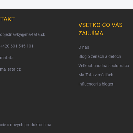
TAKT
VŠETKO ČO VÁS
ZAUJÍMA
objednavky
@
ma-tata.sk
+420 601 545 101
O nás
Blog o ženách a deťoch
matata
Veľkoobchodná spolupráca
ma_tata.cz
Ma-Tata v médiách
Influenceri a blogeri
ácie o nových produktoch na