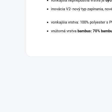
vonkajšia nepriepustná vrstva je
dýc
inovácia V2- nový typ zapínania, nov
vonkajšia vrstva: 100% polyester s 
vnútorná vrstva
bambus: 70% bambus