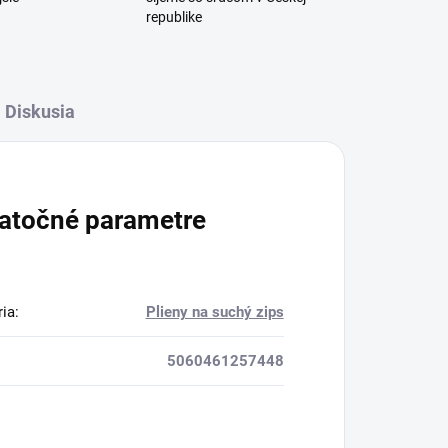
republike
Diskusia
atočné parametre
ria
:
Plieny na suchý zips
5060461257448