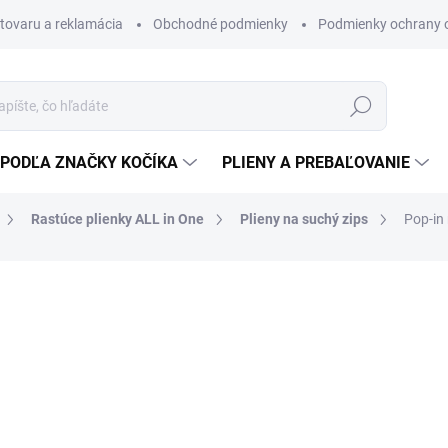
 tovaru a reklamácia
Obchodné podmienky
Podmienky ochrany 
Hľadať
PODĽA ZNAČKY KOČÍKA
PLIENY A PREBAĽOVANIE
Rastúce plienky ALL in One
Plieny na suchý zips
Pop-in
inovácia V2
"
30,75 €
25 € bez DPH