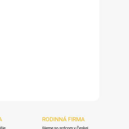
Pridať do košíka
A
RODINNÁ FIRMA
jšie
šijeme so srdcom v Českej