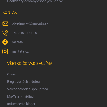
Podmienky ochrany osobných údajov
KONTAKT
objednavky
@
ma-tata.sk
+420 601 545 101
matata
ma_tata.cz
VŠETKO ČO VÁS ZAUJÍMA
O nás
Blog o ženách a deťoch
Veľkoobchodná spolupráca
Ma-Tata v médiách
Influenceri a blogeri