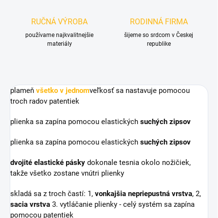
RUČNÁ VÝROBA
RODINNÁ FIRMA
používame najkvalitnejšie
šijeme so srdcom v Českej
materiály
republike
plameň
všetko v jednom
veľkosť sa nastavuje pomocou
troch radov patentiek
plienka sa zapína pomocou elastických
suchých zipsov
plienka sa zapína pomocou elastických
suchých zipsov
dvojité elastické pásky
dokonale tesnia okolo nožičiek,
takže všetko zostane vnútri plienky
skladá sa z troch častí: 1,
vonkajšia nepriepustná vrstva
, 2,
sacia vrstva
3. vytláčanie plienky - celý systém sa zapína
pomocou patentiek