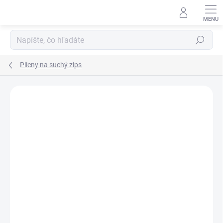
Prejsť
na
obsah
Hľadať
Plieny na suchý zips
ZNAČKA:
POP-IN