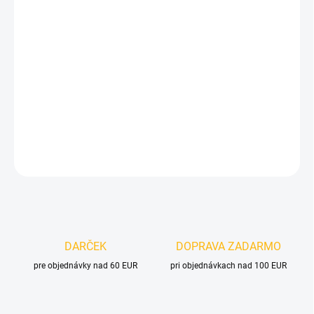
Jednotková
SKLADOM
(>5 KS)
cena:
MOŽNOSTI
DORUČENIA
−
+
Pridať do košíka
DETAILNÉ INFORMÁCIE
OPÝTAŤ SA
DARČEK
DOPRAVA ZADARMO
pre objednávky nad 60 EUR
pri objednávkach nad 100 EUR