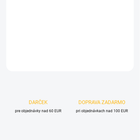
Jednotková
SKLADOM
(>5 KS)
cena:
MOŽNOSTI
DORUČENIA
−
+
Pridať do košíka
DETAILNÉ INFORMÁCIE
OPÝTAŤ SA
DARČEK
DOPRAVA ZADARMO
pre objednávky nad 60 EUR
pri objednávkach nad 100 EUR